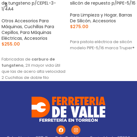
de tungsteno p/CEPEL-3-
silicón de repuesto p/PIPE-5/16
1/4A4
Para Limpieza y Hogar
,
Barras
Otros Accesorios Para
De Silicón
,
Accesorios
Máquinas
,
Cuchillas Para
$
275.00
Cepillos
,
Para Máquinas
AÑADIR AL CARRITO
Eléctricas
,
Accesorios
Para pistola eléctrica de silicón
$
255.00
modelo PIPE-5/16 marca Truper®
AÑADIR AL CARRITO
Fabricadas de
carburo de
tungsteno
, 2X mayor vida útil
que las de acero alta velocidad
2 Cuchillas de doble filo
Para cepillos eléctricos
modelos CEPEL-3-1/4N2, CEPEL-
3-1/4N, CEPEL-3-1/4A4 y CEPEL-3-
1/4A3 (Descontinuado) marca
Truper®
Este producto sustituye a: CU-
FERRETERÍA EN TORREÓN
CEPEL-3-1/4X (13092)