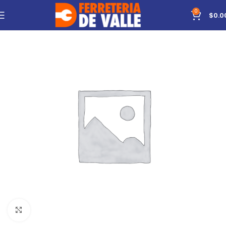
0
$
0.0
Click to enlarge