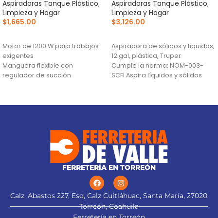
Aspiradoras Tanque Plástico
,
Aspiradoras Tanque Plástico
,
Limpieza y Hogar
Limpieza y Hogar
$
1,665.00
$
3,126.00
AÑADIR AL CARRITO
AÑADIR AL CARRITO
Motor de 1200 W para trabajos
Aspiradora de sólidos y líquidos,
exigentes
12 gal, plástica, Truper
Manguera flexible con
Cumple la norma: NOM-003-
regulador de succión
SCFI Aspira líquidos y sólidos
Llantas que no dañan los pisos
Filtro plisado desmontable
Manguera
FERRETERÍA EN TORREÓN
Calz. Abastos 227, Esq, Calz Cuitláhuac, Santa María, 27020
Torreón, Coahuila
Ferretería en Torreón