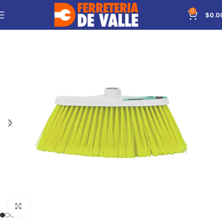
0
$
0.0
Click to enlarge