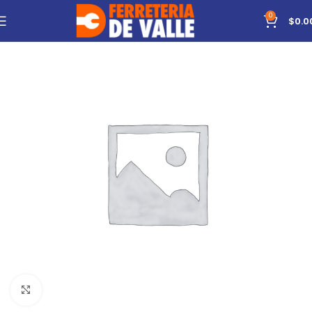
0
$
0.0
Click to enlarge