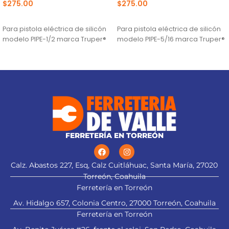
$
275.00
$
275.00
AÑADIR AL CARRITO
AÑADIR AL CARRITO
Para pistola eléctrica de silicón
Para pistola eléctrica de silicón
modelo PIPE-1/2 marca Truper®
modelo PIPE-5/16 marca Truper®
FERRETERÍA EN TORREÓN
Calz. Abastos 227, Esq, Calz Cuitláhuac, Santa María, 27020
Torreón, Coahuila
Ferretería en Torreón
Av. Hidalgo 657, Colonia Centro, 27000 Torreón, Coahuila
Ferretería en Torreón