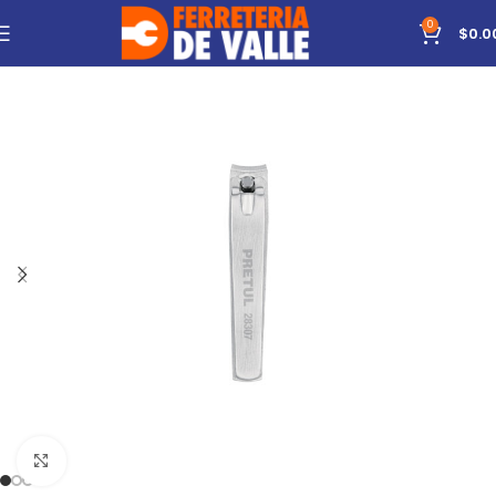
0
$
0.0
Click to enlarge