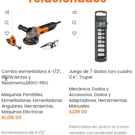
Combo esmeriladora 4-1/2″,
Juego de 7 dados torx cuadro
850W,lentes y
1/4″, Truper
flexómetro,ERGO-PRO
Mecánica
,
Dados y
Máquinas Portátiles
,
Accesorios
,
Dados y
Esmeriladoras
,
Esmeriladoras
Adaptadores
,
Herramientas
,
Angulares
,
Herramientas
,
Manuales
Máquinas Eléctricas
$
239.00
$
1,015.00
AÑADIR AL CARRITO
AÑADIR AL CARRITO
Fabricados en acero al cromo
Esmeriladora de 4 1/2"
vanadio con acabado pulido