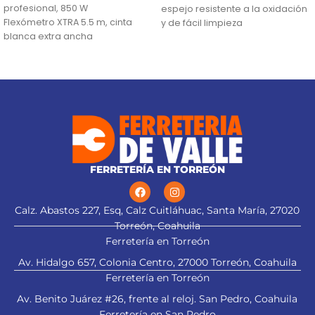
profesional, 850 W
espejo resistente a la oxidación
Flexómetro XTRA 5.5 m, cinta
y de fácil limpieza
blanca extra ancha
Sistema de sujeción Truper-
Lentes de seguridad
Drive con puntas convexas que
aseguran y aumentan el torque
sin dañar tuercas ni cabezas de
tornillos
Medida marcada para fácil
identificación
FERRETERÍA EN TORREÓN
alt="Aplica a
Calz. Abastos 227, Esq, Calz Cuitláhuac, Santa María, 27020
Torreón, Coahuila
Ferretería en Torreón
esmeriladora" title="Aplica a
esmeriladora">
Av. Hidalgo 657, Colonia Centro, 27000 Torreón, Coahuila
Ferretería en Torreón
Av. Benito Juárez #26, frente al reloj. San Pedro, Coahuila
Ferretería en San Pedro