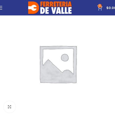
0
$
0.0
Click to enlarge