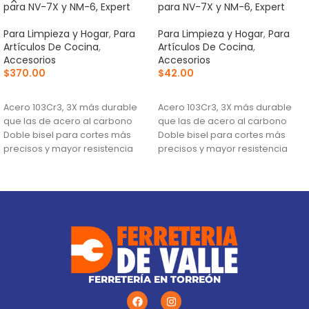
para NV-7X y NM-6, Expert
para NV-7X y NM-6, Expert
Para Limpieza y Hogar
,
Para
Para Limpieza y Hogar
,
Para
Artículos De Cocina
,
Artículos De Cocina
,
Accesorios
Accesorios
$
370.00
$
42.00
AÑADIR AL CARRITO
AÑADIR AL CARRITO
Acero 103Cr3, 3X más durable
Acero 103Cr3, 3X más durable
que las de acero al carbono
que las de acero al carbono
Doble bisel para cortes más
Doble bisel para cortes más
precisos y mayor resistencia
precisos y mayor resistencia
Para navajas NV-7X, NM-6, NM-
Para navajas NV-7X, NM-6, NM-
6P, NM-6S y NV-6X
6P, NM-6S y NV-6X
FERRETERÍA EN TORREÓN