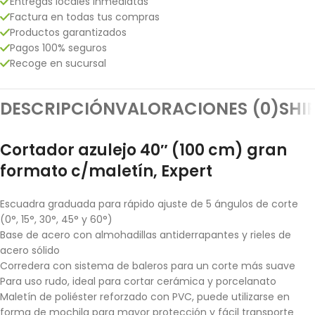
Entregas locales inmediatas
Factura en todas tus compras
Productos garantizados
Pagos 100% seguros
Recoge en sucursal
DESCRIPCIÓN
VALORACIONES (0)
SHI
Cortador azulejo 40″ (100 cm) gran
formato c/maletín, Expert
Escuadra graduada para rápido ajuste de 5 ángulos de corte
(0°, 15°, 30°, 45° y 60°)
Base de acero con almohadillas antiderrapantes y rieles de
acero sólido
Corredera con sistema de baleros para un corte más suave
Para uso rudo, ideal para cortar cerámica y porcelanato
Maletín de poliéster reforzado con PVC, puede utilizarse en
forma de mochila para mayor protección y fácil transporte