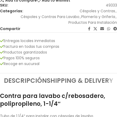
Add to compare
Add to wishlist
SKU:
49333
Categorías:
Céspoles y Contras
,
Céspoles y Contras Para Lavabo
,
Plomería y Grifería
,
Productos Para Instalación
Compartir
Entregas locales inmediatas
Factura en todas tus compras
Productos garantizados
Pagos 100% seguros
Recoge en sucursal
DESCRIPCIÓN
SHIPPING & DELIVERY
Contra para lavabo c/rebosadero,
polipropileno, 1-1/4″
Tubo de 1 1/4″ para instalar con céspoles de lavabo