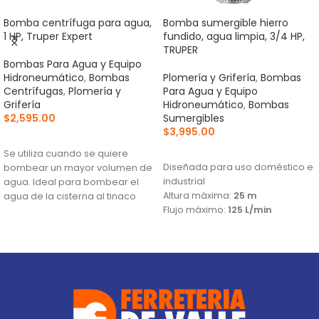
Bomba centrífuga para agua,
Bomba sumergible hierro
1 HP, Truper Expert
fundido, agua limpia, 3/4 HP,
TRUPER
Bombas Para Agua y Equipo
Hidroneumático
,
Bombas
Plomería y Grifería
,
Bombas
Centrífugas
,
Plomería y
Para Agua y Equipo
Grifería
Hidroneumático
,
Bombas
$
2,595.00
Sumergibles
$
3,995.00
AÑADIR AL CARRITO
AÑADIR AL CARRITO
Se utiliza cuando se quiere
Diseñada para uso doméstico e
bombear un mayor volumen de
industrial
agua. Ideal para bombear el
Altura máxima:
25 m
agua de la cisterna al tinaco
Flujo máximo:
125 L/min
Altura máxima:
33 m
Flujo máximo:
159 L/min