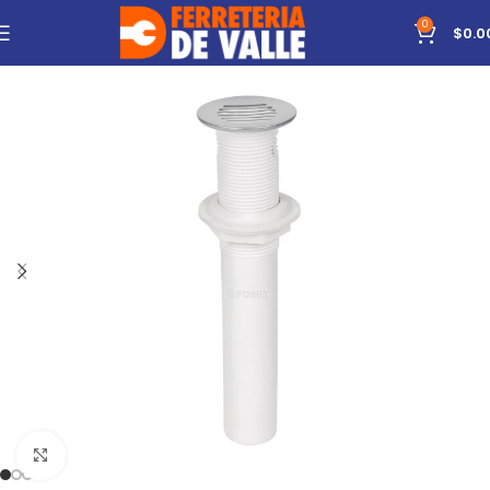
0
$
0.0
Click to enlarge