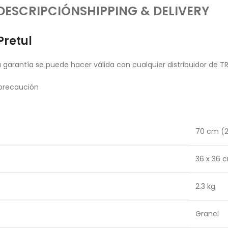
DESCRIPCIÓN
SHIPPING & DELIVERY
Pretul
garantía se puede hacer válida con cualquier distribuidor de T
 precaución
70 cm (2
36 x 36 
2.3 kg
Granel