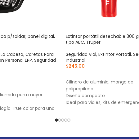
ca p/soldar, panel digital,
Extintor portátil desechable 300 g
tipo ABC, Truper
 La Cabeza
,
Caretas Para
Seguridad Vial
,
Extintor Portátil
,
Se
ón Personal EPP
,
Seguridad
Industrial
$
245.00
AÑADIR AL CARRITO
RRITO
Cilindro de aluminio, mango de
polipropileno
oliamida para mayor
Diseño compacto
Ideal para viajes, kits de emergen
logía True color para una
motocicletas
claridad y un color real,
 ocular