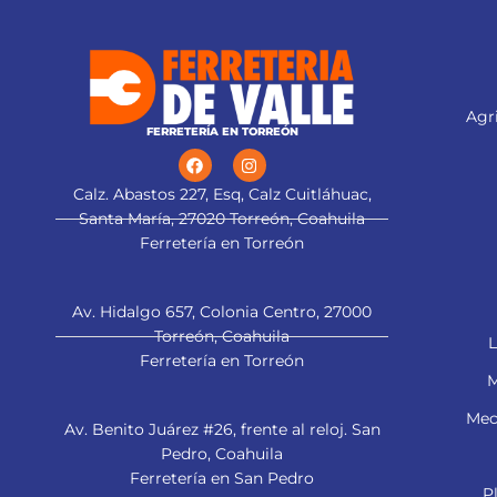
Agri
FERRETERÍA EN TORREÓN
Calz. Abastos 227, Esq, Calz Cuitláhuac,
Santa María, 27020 Torreón, Coahuila
Ferretería en Torreón
Av. Hidalgo 657, Colonia Centro, 27000
Torreón, Coahuila
L
Ferretería en Torreón
M
Mec
Av. Benito Juárez #26, frente al reloj. San
Pedro, Coahuila
Ferretería en San Pedro
P