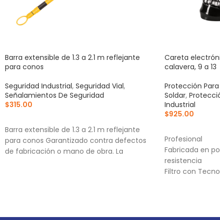
Barra extensible de 1.3 a 2.1 m reflejante
Careta electróni
para conos
calavera, 9 a 13
Seguridad Industrial
,
Seguridad Vial
,
Protección Para
Señalamientos De Seguridad
Soldar
,
Protecci
$
315.00
Industrial
$
925.00
AÑADIR AL CARRITO
AÑADIR AL CA
Barra extensible de 1.3 a 2.1 m reflejante
Profesional
para conos Garantizado contra defectos
Fabricada en p
de fabricación o mano de obra. La
resistencia
Filtro con Tecno
visión de mayor 
reduce la fatiga