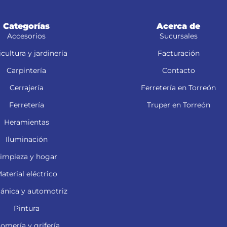
Categorías
Acerca de
Accesorios
Sucursales
cultura y jardinería
Facturación
Carpintería
Contacto
Cerrajería
Ferretería en Torreón
Ferretería
Truper en Torreón
Heramientas
Iluminación
impieza y hogar
aterial eléctrico
ánica y automotriz
Pintura
lomería y grifería