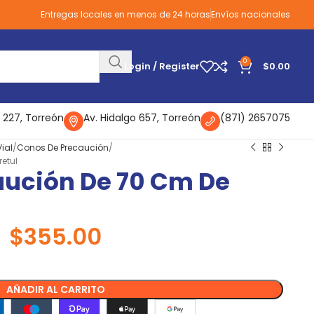
Entregas locales en menos de 24 horas
Envíos nacionales
0
Login / Register
$
0.00
 227, Torreón
Av. Hidalgo 657, Torreón
(871) 2657075
ial
Conos De Precaución
etul
aución De 70 Cm De
$
355.00
AÑADIR AL CARRITO