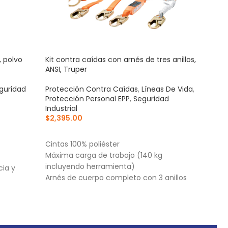
, polvo
Kit contra caídas con arnés de tres anillos,
Ponc
ANSI, Truper
Expe
guridad
Protección Contra Caídas
,
Líneas De Vida
,
Ropa 
Protección Personal EPP
,
Seguridad
Segu
Industrial
EPP
$
2,395.00
$
28
AÑADIR AL CARRITO
AÑ
Cintas 100% poliéster
Capu
Máxima carga de trabajo (140 kg
Broc
incluyendo herramienta)
cia y
Arnés de cuerpo completo con 3 anillos
tipo "D" de acero forjado