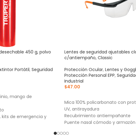
l desechable 450 g, polvo
Lentes de seguridad ajustables cl
c/antiempaño, Classic
xtintor Portátil
,
Seguridad
Protección Ocular
,
Lentes y Gogg
Protección Personal EPP
,
Segurida
Industrial
$
47.00
RRITO
AÑADIR AL CARRITO
minio, mango de
Mica 100% policarbonato con pro
UV, antirayadura
to
Recubrimiento antiempañante
s, kits de emergencia y
Puente nasal cómodo y armazón 