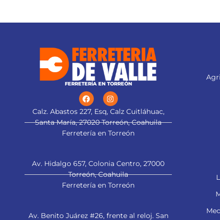
Agri
FERRETERÍA EN TORREÓN
Calz. Abastos 227, Esq, Calz Cuitláhuac,
Santa María, 27020 Torreón, Coahuila
Ferretería en Torreón
Av. Hidalgo 657, Colonia Centro, 27000
Torreón, Coahuila
L
Ferretería en Torreón
M
Mec
Av. Benito Juárez #26, frente al reloj. San