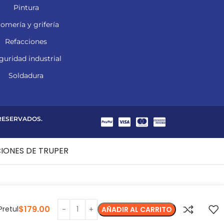
Pintura
lomería y grifería
Refacciones
guridad industrial
Soldadura
 RESERVADOS.
CIONES DE TRUPER
$
179.00
Pretul
AÑADIR AL CARRITO