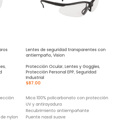
aros
Lentes de seguridad transparentes con
Prot
antiempaño, Vision
Trup
les
,
Protección Ocular
,
Lentes y Goggles
,
Segu
d
Protección Personal EPP
,
Seguridad
EPP
,
Industrial
$
155
$
87.00
AÑ
AÑADIR AL CARRITO
100%
tección
Mica 100% policarbonato con protección
cóm
UV y antirayadura
Aísl
Recubrimiento antiempañante
esco
de nylon
Puente nasal suave
Cost