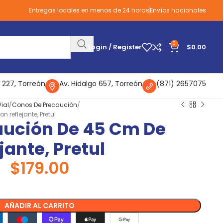
Entregas locales en menos de 24 horas
Envíos nacionales
0
Login / Register
$
0.00
 227, Torreón
Av. Hidalgo 657, Torreón
(871) 2657075
ial
Conos De Precaución
reflejante, Pretul
aución De 45 Cm De
jante, Pretul
$
179.00
AÑADIR AL CARRITO