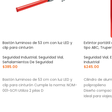
Bastón luminoso de 53 cm con luz LED y
Extintor portáti
clip para cinturón
tipo ABC, Truper
Seguridad Industrial
,
Seguridad Vial
,
Seguridad Vial
,
E
Señalamientos De Seguridad
Industrial
$
385.00
$
245.00
AÑADIR AL CARRITO
AÑADIR AL CA
Bastón luminoso de 53 cm con luz LED y
Cilindro de alu
clip para cinturón Cumple la norma: NOM-
polipropileno
001-SCFI Utiliza 2 pilas D
Diseño compac
Ideal para viaje
motocicletas