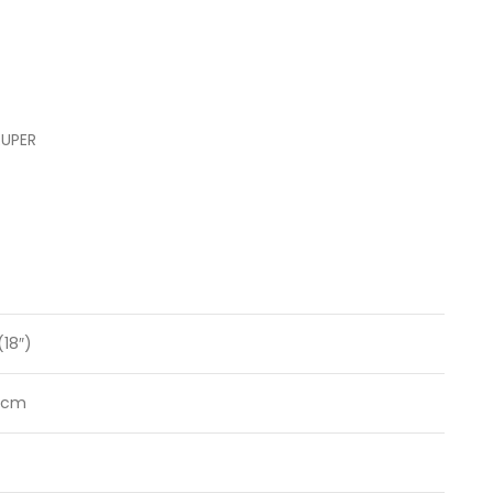
RUPER
18″)
7 cm