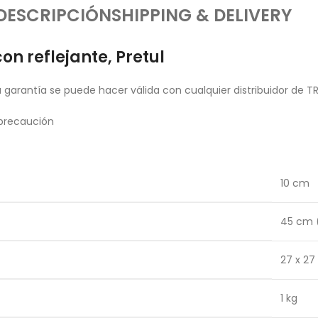
DESCRIPCIÓN
SHIPPING & DELIVERY
n reflejante, Pretul
garantía se puede hacer válida con cualquier distribuidor de T
 precaución
10 cm
45 cm (
27 x 2
1 kg