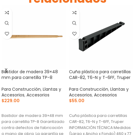
Bastidor de madera 39×48
Cuña plástica para carretillas
mm para carretilla TP-8
CAR-82, T6-N y T-6FF, Truper
Para Construcción
,
Llantas y
Para Construcción
,
Llantas y
Accesorios
,
Accesorios
Accesorios
,
Accesorios
$
229.00
$
55.00
AÑADIR AL CARRITO
AÑADIR AL CARRITO
Bastidor de madera 39×48 mm
Cuña plástica para carretillas
para carretilla TP-8 Garantizado
CAR-82, T6-N y T-6FF, Truper
contra defectos de fabricación
INFORMACIÓN TÉCNICA Medidas
o mano de obra. La garantía se
(Largo x Ancho x Fondo) 460 x 77