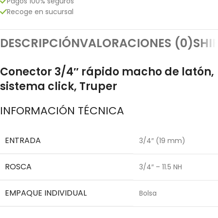
Pagos 100% seguros
Recoge en sucursal
DESCRIPCIÓN
VALORACIONES (0)
SHI
Conector 3/4″ rápido macho de latón,
sistema click, Truper
INFORMACIÓN TÉCNICA
ENTRADA
3/4″ (19 mm)
ROSCA
3/4″ – 11.5 NH
EMPAQUE INDIVIDUAL
Bolsa