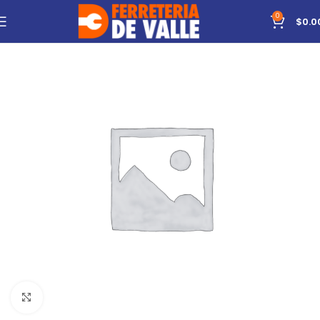
0
$
0.0
Click to enlarge