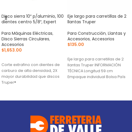
Disco sierra 10″ p/aluminio, 100
Eje largo para carretillas de 2
dientes centro 5/8″, Expert
llantas Truper
Para Máquinas Eléctricas
,
Para Construcción
,
Llantas y
Disco Sierras Circulares
,
Accesorios
,
Accesorios
Accesorios
$
135.00
$
1,653.00
AÑADIR AL CARRITO
AÑADIR AL CARRITO
Eje largo para carretillas de 2
Corte extrafino con dientes de
llantas Truper INFORMACIÓN
carburo de alta densidad, 2X
TÉCNICA Longitud 59 cm
mayor durabilidad que discos
Empaque individual Bolsa País
Truper®
de origen Fabricado
Ranuras antivibración para
mayor estabilidad, que
proporciona mejor acabado
(TCG) Triple Chip Grind: Dentado
alternado de forma plana y
trapezoidal para cortes limpios