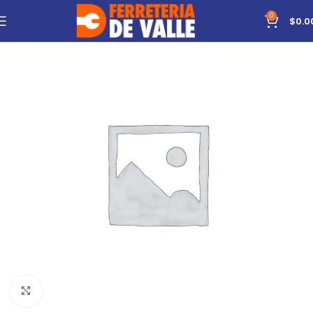
0
$
0.0
Click to enlarge