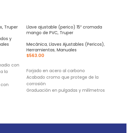
x, Truper
Llave ajustable (perico) 15″ cromada
Mult
mango de PVC, Truper
y au
dos y
ales
Mecánica
,
Llaves Ajustables (Pericos)
,
Herr
Herramientas
,
Manuales
Digit
$
563.00
$
80
AÑADIR AL CARRITO
AÑ
nadio con
Forjado en acero al carbono
Inst
a la
Acabado cromo que protege de la
ABS
corrosión
Esca
 con
Graduación en pulgadas y milímetros
conv
inte
rcas ni
cont
Func
ficación
audi
RMS,
auto