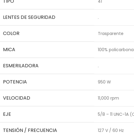
TIPO
41
LENTES DE SEGURIDAD
.
COLOR
Trasparente
MICA
100% policarbona
ESMERILADORA
.
POTENCIA
950 W
VELOCIDAD
11,000 rpm
EJE
5/8 – 11 UNC-1A 
TENSIÓN / FRECUENCIA
127 V / 60 Hz