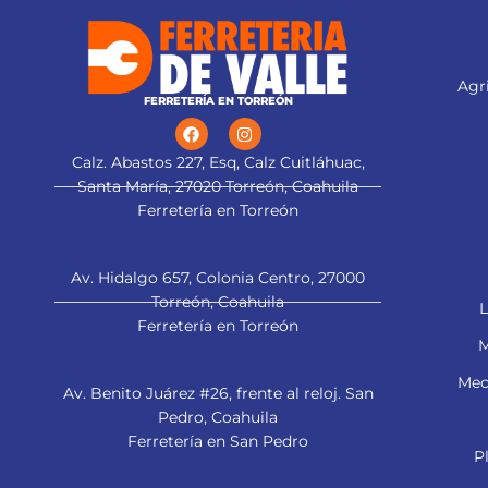
esmeriladora" title="Aplica a
esmeriladora">
Agri
FERRETERÍA EN TORREÓN
Calz. Abastos 227, Esq, Calz Cuitláhuac,
Santa María, 27020 Torreón, Coahuila
Ferretería en Torreón
Av. Hidalgo 657, Colonia Centro, 27000
Torreón, Coahuila
L
Ferretería en Torreón
M
Mec
Av. Benito Juárez #26, frente al reloj. San
Pedro, Coahuila
Ferretería en San Pedro
P