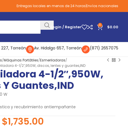
Entregas locales en menos de 24 horas
Envíos nacionales
0
Login / Register
$
0.00
 227, Torreón
Av. Hidalgo 657, Torreón
(871) 2657075
as
Máquinas Portátiles
Esmeriladoras
adora 4-1/2″,950W, discos, lentes y guantes,IND
ladora 4-1/2″,950W,
s Y Guantes,IND
50 W
ástica y recubrimiento antiempañante
$
1,735.00