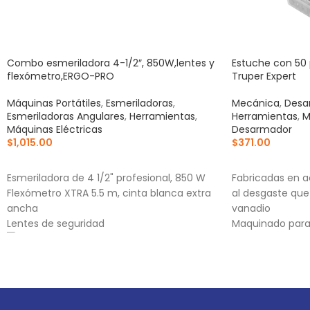
Combo esmeriladora 4-1/2″, 850W,lentes y
Estuche con 50 
flexómetro,ERGO-PRO
Truper Expert
Máquinas Portátiles
,
Esmeriladoras
,
Mecánica
,
Desa
Esmeriladoras Angulares
,
Herramientas
,
Herramientas
,
M
Máquinas Eléctricas
Desarmador
$
1,015.00
$
371.00
AÑADIR AL CARRITO
AÑADIR AL CA
Esmeriladora de 4 1/2" profesional, 850 W
Fabricadas en a
Flexómetro XTRA 5.5 m, cinta blanca extra
al desgaste que
ancha
vanadio
Lentes de seguridad
Maquinado para 
Estuche reutiliz
alt="Aplica a