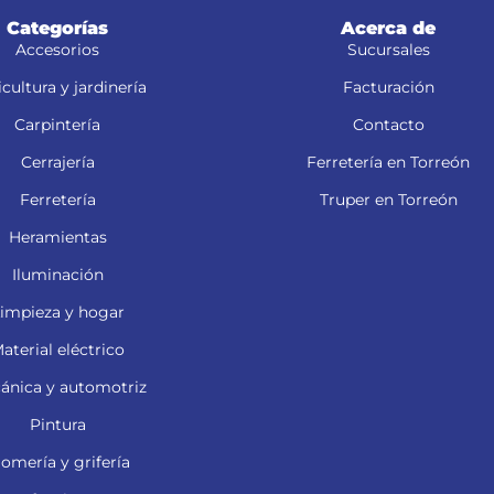
Categorías
Acerca de
Accesorios
Sucursales
cultura y jardinería
Facturación
Carpintería
Contacto
Cerrajería
Ferretería en Torreón
Ferretería
Truper en Torreón
Heramientas
Iluminación
impieza y hogar
aterial eléctrico
ánica y automotriz
Pintura
lomería y grifería