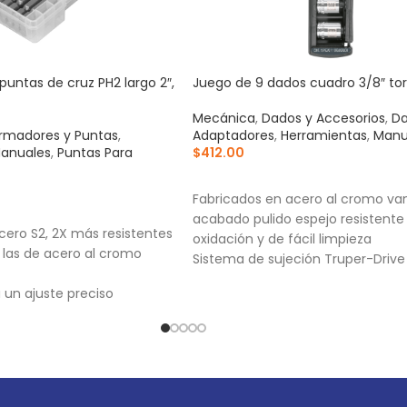
puntas de cruz PH2 largo 2″,
Juego de 9 dados cuadro 3/8″ tor
Mecánica
,
Dados y Accesorios
,
Da
rmadores y Puntas
,
Adaptadores
,
Herramientas
,
Manu
anuales
,
Puntas Para
$
412.00
AÑADIR AL CARRITO
Fabricados en acero al cromo va
RRITO
acabado pulido espejo resistente 
cero S2, 2X más resistentes
oxidación y de fácil limpieza
 las de acero al cromo
Sistema de sujeción Truper-Drive
puntas convexas que aseguran y
un ajuste preciso
aumentan el torque sin dañar tue
able
cabezas de tornillos
Medida marcada para fácil identi