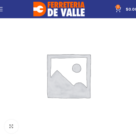
0
$
0.0
Click to enlarge