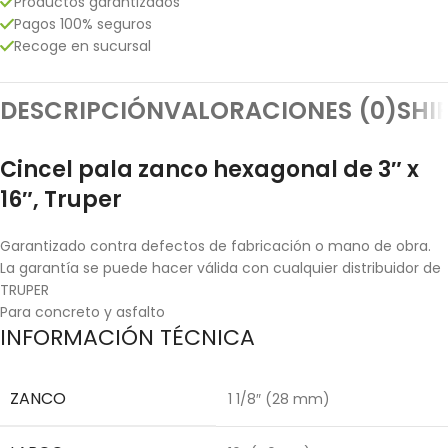
Productos garantizados
Pagos 100% seguros
Recoge en sucursal
DESCRIPCIÓN
VALORACIONES (0)
SHI
Cincel pala zanco hexagonal de 3″ x
16″, Truper
Garantizado contra defectos de fabricación o mano de obra.
La garantía se puede hacer válida con cualquier distribuidor de
TRUPER
Para concreto y asfalto
INFORMACIÓN TÉCNICA
ZANCO
1 1/8″ (28 mm)