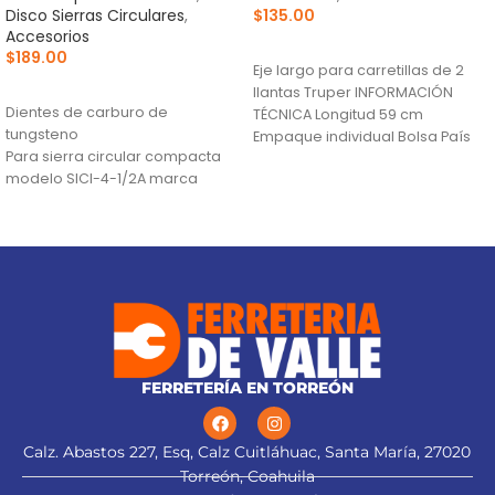
Disco Sierras Circulares
,
$
135.00
Accesorios
AÑADIR AL CARRITO
$
189.00
Eje largo para carretillas de 2
AÑADIR AL CARRITO
llantas Truper INFORMACIÓN
Dientes de carburo de
TÉCNICA Longitud 59 cm
tungsteno
Empaque individual Bolsa País
Para sierra circular compacta
de origen Fabricado
modelo SICI-4-1/2A marca
Truper®
FERRETERÍA EN TORREÓN
Calz. Abastos 227, Esq, Calz Cuitláhuac, Santa María, 27020
Torreón, Coahuila