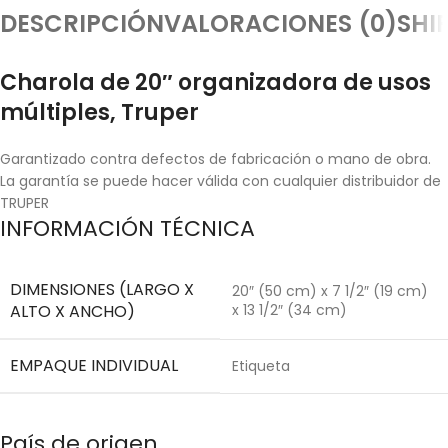
DESCRIPCIÓN
VALORACIONES (0)
SHI
Charola de 20″ organizadora de usos
múltiples, Truper
Garantizado contra defectos de fabricación o mano de obra.
La garantía se puede hacer válida con cualquier distribuidor de
TRUPER
INFORMACIÓN TÉCNICA
DIMENSIONES (LARGO X
20″ (50 cm) x 7 1/2″ (19 cm)
ALTO X ANCHO)
x 13 1/2″ (34 cm)
EMPAQUE INDIVIDUAL
Etiqueta
País de origen