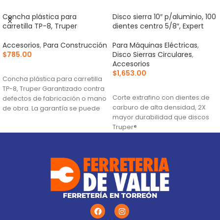
Concha plástica para
Disco sierra 10″ p/aluminio, 100
carretilla TP-8, Truper
dientes centro 5/8″, Expert
Accesorios
,
Para Construcción
Para Máquinas Eléctricas
,
$
785.00
Disco Sierras Circulares
,
Accesorios
AÑADIR AL CARRITO
$
1,653.00
Concha plástica para carretilla
AÑADIR AL CARRITO
TP-8, Truper Garantizado contra
Corte extrafino con dientes de
defectos de fabricación o mano
carburo de alta densidad, 2X
de obra. La garantía se puede
mayor durabilidad que discos
hacer
Truper®
Ranuras antivibración para
mayor estabilidad, que
proporciona mejor acabado
(TCG) Triple Chip Grind: Dentado
alternado de forma plana y
trapezoidal para cortes limpios
FERRETERÍA EN TORREÓN