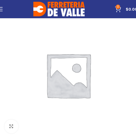
0
$
0.0
Click to enlarge