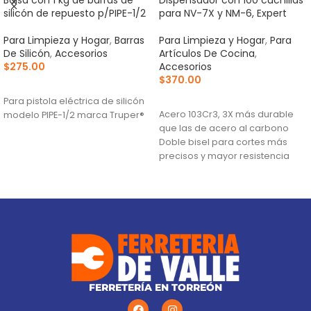
silicón de repuesto p/PIPE-1/2
para NV-7X y NM-6, Expert
Para Limpieza y Hogar
,
Barras
Para Limpieza y Hogar
,
Para
De Silicón
,
Accesorios
Artículos De Cocina
,
$
275.00
Accesorios
$
370.00
AÑADIR AL CARRITO
AÑADIR AL CARRITO
Para pistola eléctrica de silicón
Acero 103Cr3, 3X más durable
modelo PIPE-1/2 marca Truper®
que las de acero al carbono
Doble bisel para cortes más
precisos y mayor resistencia
Para navajas NV-7X, NM-6, NM-
6P, NM-6S y NV-6X
FERRETERÍA EN TORREÓN