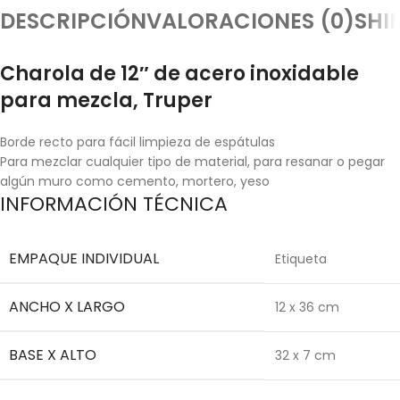
DESCRIPCIÓN
VALORACIONES (0)
SHI
Charola de 12″ de acero inoxidable
para mezcla, Truper
Borde recto para fácil limpieza de espátulas
Para mezclar cualquier tipo de material, para resanar o pegar
algún muro como cemento, mortero, yeso
INFORMACIÓN TÉCNICA
EMPAQUE INDIVIDUAL
Etiqueta
ANCHO X LARGO
12 x 36 cm
BASE X ALTO
32 x 7 cm