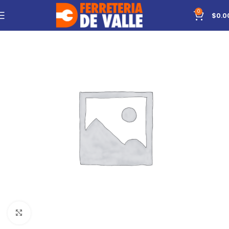
0
$
0.0
Click to enlarge