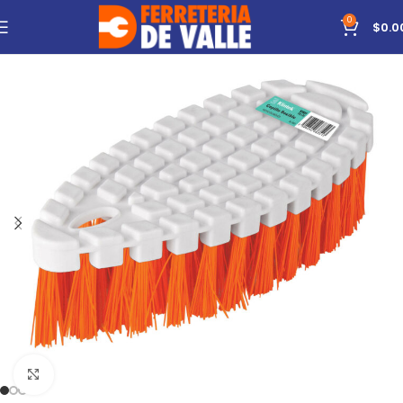
0
$
0.0
Click to enlarge