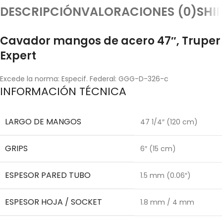
DESCRIPCIÓN
VALORACIONES (0)
SHI
Cavador mangos de acero 47″, Truper
Expert
Excede la norma: Especif. Federal: GGG-D-326-c
INFORMACIÓN TÉCNICA
LARGO DE MANGOS
47 1/4″ (120 cm)
GRIPS
6″ (15 cm)
ESPESOR PARED TUBO
1.5 mm (0.06″)
ESPESOR HOJA / SOCKET
1.8 mm / 4 mm