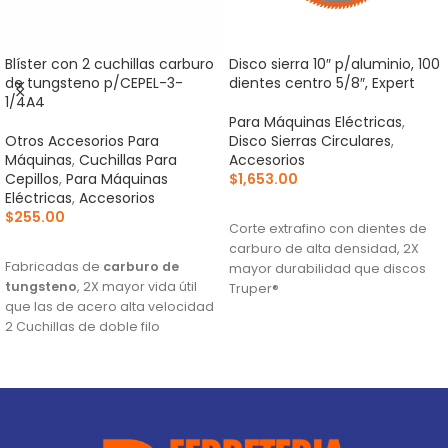
Blíster con 2 cuchillas carburo
Disco sierra 10″ p/aluminio, 100
de tungsteno p/CEPEL-3-
dientes centro 5/8″, Expert
1/4A4
Para Máquinas Eléctricas
,
Otros Accesorios Para
Disco Sierras Circulares
,
Máquinas
,
Cuchillas Para
Accesorios
Cepillos
,
Para Máquinas
$
1,653.00
Eléctricas
,
Accesorios
AÑADIR AL CARRITO
$
255.00
Corte extrafino con dientes de
AÑADIR AL CARRITO
carburo de alta densidad, 2X
Fabricadas de
carburo de
mayor durabilidad que discos
tungsteno
, 2X mayor vida útil
Truper®
que las de acero alta velocidad
Ranuras antivibración para
2 Cuchillas de doble filo
mayor estabilidad, que
Para cepillos eléctricos
proporciona mejor acabado
modelos CEPEL-3-1/4N2, CEPEL-
(TCG) Triple Chip Grind: Dentado
3-1/4N, CEPEL-3-1/4A4 y CEPEL-3-
alternado de forma plana y
1/4A3 (Descontinuado) marca
trapezoidal para cortes limpios
Truper®
Este producto sustituye a: CU-