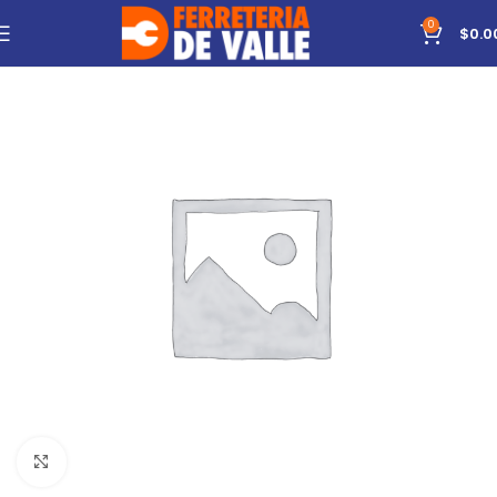
0
$
0.0
Click to enlarge