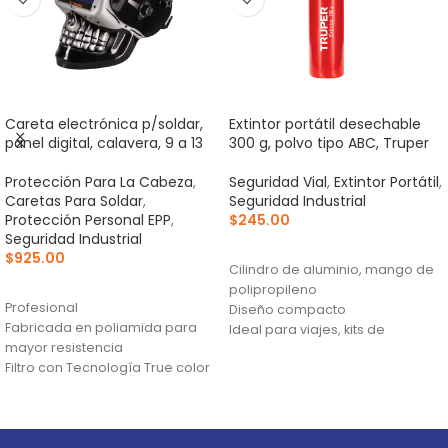
Careta electrónica p/soldar,
Extintor portátil desechable
panel digital, calavera, 9 a 13
300 g, polvo tipo ABC, Truper
Protección Para La Cabeza
,
Seguridad Vial
,
Extintor Portátil
,
Caretas Para Soldar
,
Seguridad Industrial
Protección Personal EPP
,
$
245.00
Seguridad Industrial
AÑADIR AL CARRITO
$
925.00
Cilindro de aluminio, mango de
AÑADIR AL CARRITO
polipropileno
Profesional
Diseño compacto
Fabricada en poliamida para
Ideal para viajes, kits de
mayor resistencia
emergencia y motocicletas
Filtro con Tecnología True color
para una visión de mayor
claridad y un color real, reduce
la fatiga ocular