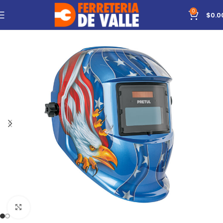
0
$
0.0
Click to enlarge