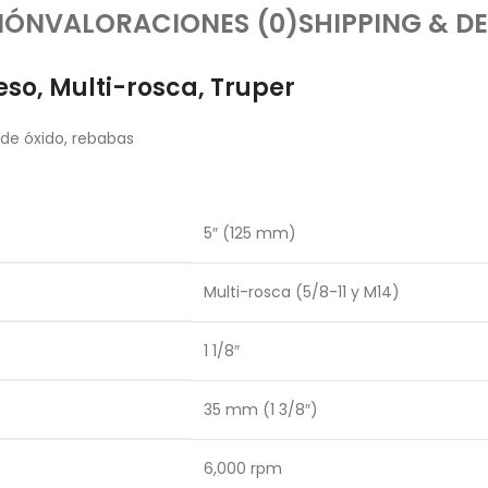
IÓN
VALORACIONES (0)
SHIPPING & DE
o, Multi-rosca, Truper
 de óxido, rebabas
5″ (125 mm)
Multi-rosca (5/8-11 y M14)
1 1/8″
35 mm (1 3/8″)
6,000 rpm