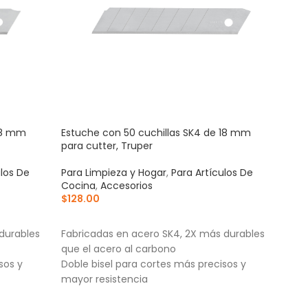
 18 mm
Estuche con 50 cuchillas SK4 de 18 mm
Jueg
para cutter, Truper
carr
ulos De
Para Limpieza y Hogar
,
Para Artículos De
Para
Cocina
,
Accesorios
Acce
$
128.00
$
135
AÑADIR AL CARRITO
AÑ
durables
Fabricadas en acero SK4, 2X más durables
Jueg
que el acero al carbono
carr
sos y
Doble bisel para cortes más precisos y
Empa
mayor resistencia
Fabr
Incluye estuche