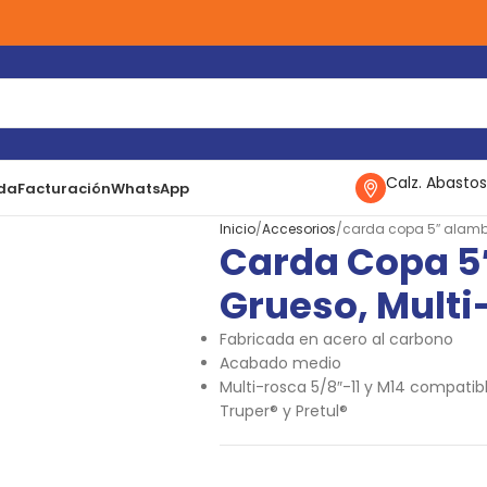
Calz. Abastos
da
Facturación
WhatsApp
Inicio
Accesorios
carda copa 5″ alambr
Carda Copa 5
Grueso, Multi
Fabricada en acero al carbono
Acabado medio
Multi-rosca 5/8″-11 y M14 compati
Truper® y Pretul®