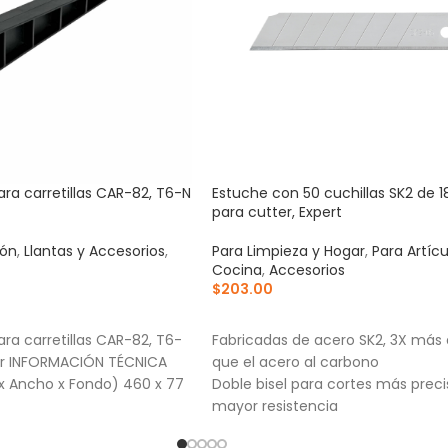
ara carretillas CAR-82, T6-N
Estuche con 50 cuchillas SK2 de
para cutter, Expert
ión
,
Llantas y Accesorios
,
Para Limpieza y Hogar
,
Para Artíc
Cocina
,
Accesorios
$
203.00
RRITO
AÑADIR AL CARRITO
ra carretillas CAR-82, T6-
Fabricadas de acero SK2, 3X más 
per INFORMACIÓN TÉCNICA
que el acero al carbono
x Ancho x Fondo) 460 x 77
Doble bisel para cortes más preci
mayor resistencia
Mayor durabilidad de filo