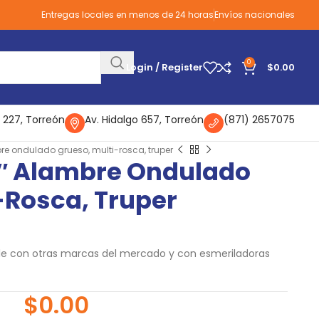
Entregas locales en menos de 24 horas
Envíos nacionales
0
Login / Register
$
0.00
 227, Torreón
Av. Hidalgo 657, Torreón
(871) 2657075
e ondulado grueso, multi-rosca, truper
″ Alambre Ondulado
-Rosca, Truper
ble con otras marcas del mercado y con esmeriladoras
$
0.00