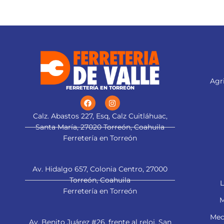
Agri
FERRETERÍA EN TORREÓN
Calz. Abastos 227, Esq, Calz Cuitláhuac,
Santa María, 27020 Torreón, Coahuila
Ferretería en Torreón
Av. Hidalgo 657, Colonia Centro, 27000
Torreón, Coahuila
L
Ferretería en Torreón
M
Mec
Av. Benito Juárez #26, frente al reloj. San