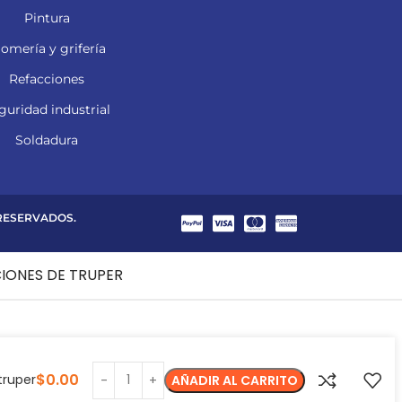
Pintura
lomería y grifería
Refacciones
guridad industrial
Soldadura
 RESERVADOS.
CIONES DE TRUPER
$
0.00
truper
AÑADIR AL CARRITO