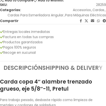
Add to compare
Add to wishlist
SKU:
28259
Categorías:
Accesorios
,
Cardas
,
Cardas Para Esmeriladora Angular
,
Para Máquinas Eléctricas
Compartir
Entregas locales inmediatas
Factura en todas tus compras
Productos garantizados
Pagos 100% seguros
Recoge en sucursal
DESCRIPCIÓN
SHIPPING & DELIVERY
Carda copa 4″ alambre trenzado
grueso, eje 5/8″-11, Pretul
Para trabajo pesado, desbaste rápido como limpieza de
metales y cordones de soldadura