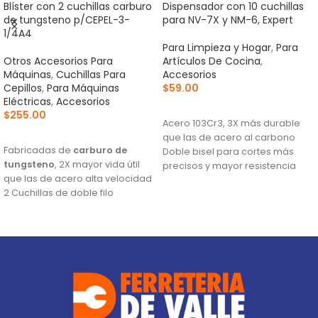
Blíster con 2 cuchillas carburo
Dispensador con 10 cuchillas
de tungsteno p/CEPEL-3-
para NV-7X y NM-6, Expert
1/4A4
Para Limpieza y Hogar
,
Para
Otros Accesorios Para
Artículos De Cocina
,
Máquinas
,
Cuchillas Para
Accesorios
Cepillos
,
Para Máquinas
$
59.00
Eléctricas
,
Accesorios
AÑADIR AL CARRITO
$
255.00
Acero 103Cr3, 3X más durable
AÑADIR AL CARRITO
que las de acero al carbono
Fabricadas de
carburo de
Doble bisel para cortes más
tungsteno
, 2X mayor vida útil
precisos y mayor resistencia
que las de acero alta velocidad
Para navajas NV-7X, NM-6, NM-
2 Cuchillas de doble filo
6P, NM-6S y NV-6X
Para cepillos eléctricos
modelos CEPEL-3-1/4N2, CEPEL-
3-1/4N, CEPEL-3-1/4A4 y CEPEL-3-
1/4A3 (Descontinuado) marca
Truper®
Este producto sustituye a: CU-
CEPEL-3-1/4X (13092)