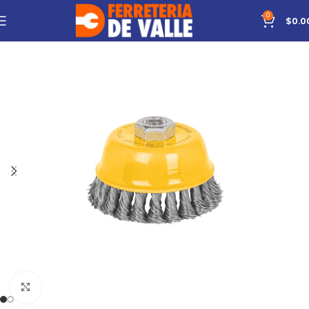
0
$
0.0
Click to enlarge