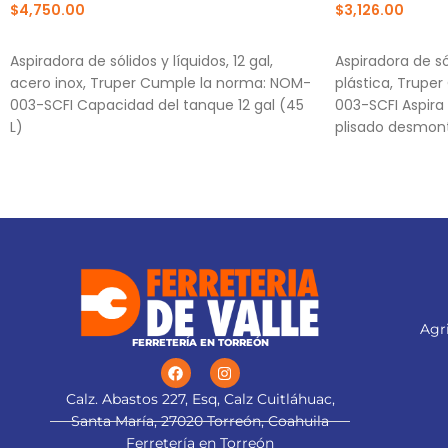
$
4,750.00
$
3,126.00
AÑADIR AL CARRITO
AÑADIR AL CA
Aspiradora de sólidos y líquidos, 12 gal,
Aspiradora de sól
acero inox, Truper Cumple la norma: NOM-
plástica, Trupe
003-SCFI Capacidad del tanque 12 gal (45
003-SCFI Aspira l
L)
plisado desmon
Agri
FERRETERÍA EN TORREÓN
Calz. Abastos 227, Esq, Calz Cuitláhuac,
Santa María, 27020 Torreón, Coahuila
Ferretería en Torreón