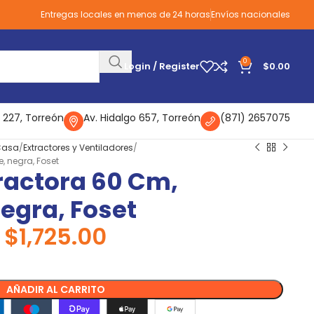
Entregas locales en menos de 24 horas
Envíos nacionales
0
Login / Register
$
0.00
 227, Torreón
Av. Hidalgo 657, Torreón
(871) 2657075
 Casa
Extractores y Ventiladores
 negra, Foset
actora 60 Cm,
egra, Foset
$
1,725.00
AÑADIR AL CARRITO