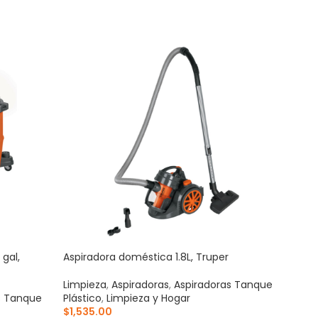
 gal,
Aspiradora doméstica 1.8L, Truper
Hidro
Limpieza
,
Aspiradoras
,
Aspiradoras Tanque
Limp
s Tanque
Plástico
,
Limpieza y Hogar
Eléct
$
1,535.00
$
1,9