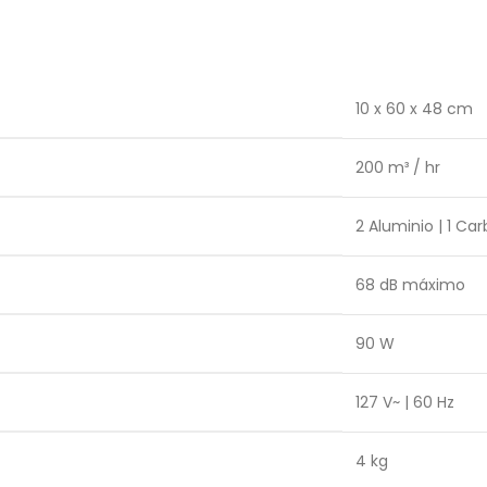
10 x 60 x 48 cm
200 m³ / hr
2 Aluminio | 1 Ca
68 dB máximo
90 W
127 V~ | 60 Hz
4 kg