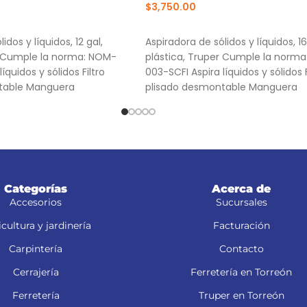
$
3,750.00
RRITO
AÑADIR AL CARRITO
idos y líquidos, 12 gal,
Aspiradora de sólidos y líquidos, 16
r Cumple la norma: NOM-
plástica, Truper Cumple la norm
íquidos y sólidos Filtro
003-SCFI Aspira líquidos y sólidos F
table Manguera
plisado desmontable Manguera
Categorías
Acerca de
Accesorios
Sucursales
cultura y jardinería
Facturación
Carpintería
Contacto
Cerrajería
Ferretería en Torreón
Ferretería
Truper en Torreón