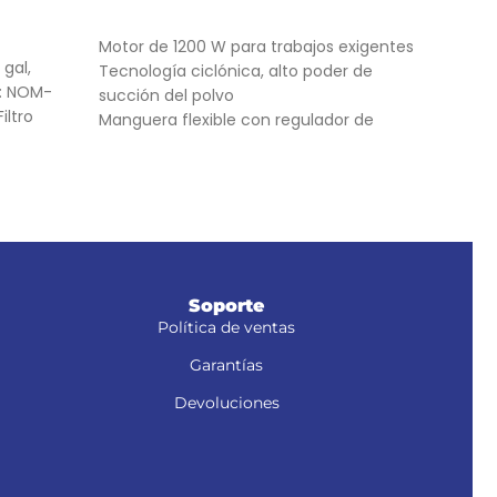
AÑADIR AL CARRITO
AÑ
Motor de 1200 W para trabajos exigentes
Moto
 gal,
Tecnología ciclónica, alto poder de
Sist
a: NOM-
succión del polvo
Fluj
iltro
Manguera flexible con regulador de
succión
Soporte
Política de ventas
Garantías
Devoluciones