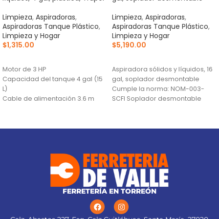
Limpieza
,
Aspiradoras
,
Limpieza
,
Aspiradoras
,
Aspiradoras Tanque Plástico
,
Aspiradoras Tanque Plástico
,
Limpieza y Hogar
Limpieza y Hogar
$
1,315.00
$
5,190.00
AÑADIR AL CARRITO
AÑADIR AL CARRITO
Motor de 3 HP
Aspiradora sólidos y líquidos, 16
Capacidad del tanque 4 gal (15
gal, soplador desmontable
L)
Cumple la norma: NOM-003-
Cable de alimentación 3.6 m
SCFI Soplador desmontable
para limpieza de hojas en
jardines
FERRETERÍA EN TORREÓN