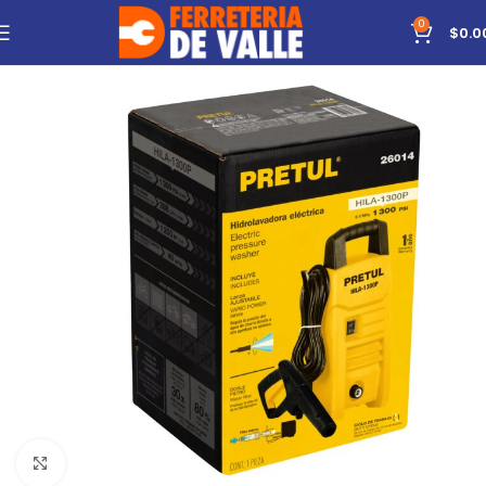
0
$
0.0
Click to enlarge