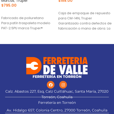
Marcas
,
Truper
$
158.00
$
795.00
AÑADIR AL CARRITO
AÑADIR AL CARRITO
Caja de empaque de repuesto
Fabricado de poliuretano
para CM-14N, Truper
Para patín traspaleta modelo
Garantizado contra defectos de
PAT-2.5PU marca Truper®
fabricación o mano de obra. La
garantía se
FERRETERÍA EN TORREÓN
Calz. Abastos 227, Esq, Calz Cuitláhuac, Santa María, 27020
Torreón, Coahuila
Ferretería en Torreón
Av. Hidalgo 657, Colonia Centro, 27000 Torreón, Coahuila