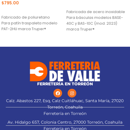
$
795.00
AÑADIR AL CARRITO
AÑADIR AL CARRITO
Fabricada de acero inoxidable
Fabricado de poliuretano
Para básculas modelos BASE-
Para patín traspaleta modelo
40C y BAS-10C (mod. 2023)
PAT-2HU marca Truper®
marca Truper®
FERRETERÍA EN TORREÓN
Calz. Abastos 227, Esq, Calz Cuitláhuac, Santa María, 27020
Torreón, Coahuila
Ferretería en Torreón
Av. Hidalgo 657, Colonia Centro, 27000 Torreón, Coahuila
Ferretería en Torreón