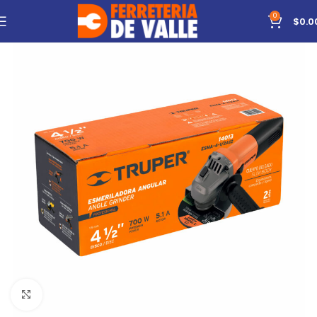
0
$
0.0
Click to enlarge