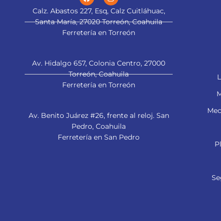
Calz. Abastos 227, Esq, Calz Cuitláhuac,
Santa María, 27020 Torreón, Coahuila
Ferretería en Torreón
Av. Hidalgo 657, Colonia Centro, 27000
Torreón, Coahuila
L
Ferretería en Torreón
M
Mec
Av. Benito Juárez #26, frente al reloj. San
Pedro, Coahuila
Ferretería en San Pedro
P
Se