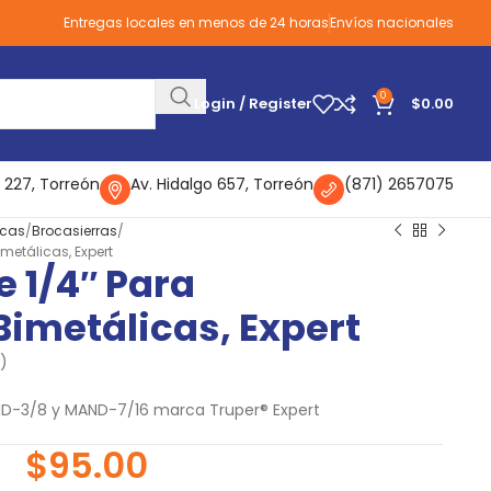
Entregas locales en menos de 24 horas
Envíos nacionales
0
Login / Register
$
0.00
 227, Torreón
Av. Hidalgo 657, Torreón
(871) 2657075
icas
Brocasierras
imetálicas, Expert
e 1/4″ Para
Bimetálicas, Expert
)
D-3/8 y MAND-7/16 marca Truper® Expert
$
95.00