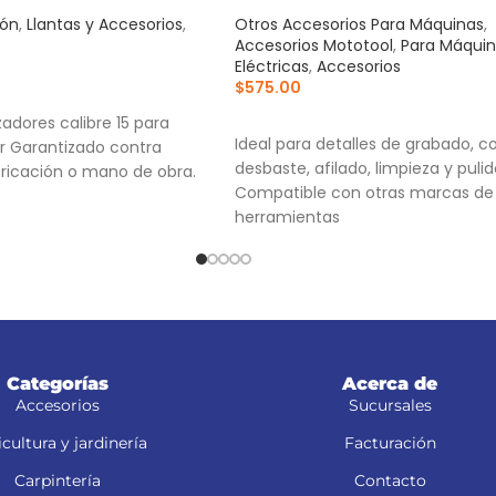
ión
,
Llantas y Accesorios
,
Otros Accesorios Para Máquinas
,
Accesorios Mototool
,
Para Máqui
Eléctricas
,
Accesorios
$
575.00
RRITO
AÑADIR AL CARRITO
zadores calibre 15 para
Ideal para detalles de grabado, co
er Garantizado contra
desbaste, afilado, limpieza y puli
ricación o mano de obra.
Compatible con otras marcas de
herramientas
Práctico estuche organizador que 
el almacenamiento de los acceso
Categorías
Acerca de
Accesorios
Sucursales
cultura y jardinería
Facturación
Carpintería
Contacto