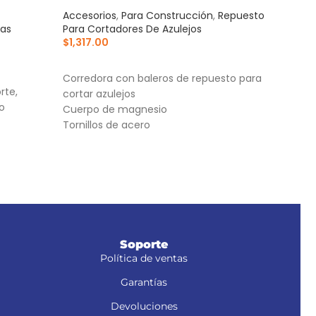
Accesorios
,
Para Construcción
,
Repuesto
Acce
nas
Para Cortadores De Azulejos
Para
$
1,317.00
$
35
AÑADIR AL CARRITO
AÑ
Corredora con baleros de repuesto para
Cuer
rte,
cortar azulejos
Bases
do
Cuerpo de magnesio
Torn
Tornillos de acero
facilita
rios
Soporte
Política de ventas
Garantías
Devoluciones