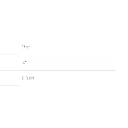
1/4″
4″
Blíster