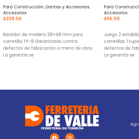
Para Construcción
,
Llantas y Accesorios
,
Para Construcc
Accesorios
Accesorios
$
229.00
$
55.00
AÑADIR AL CARRITO
AÑADIR AL CA
Bastidor de madera 39×48 mm para
Juego 2 estabili
carretilla TP-8 Garantizado contra
carretillas Trup
defectos de fabricación o mano de obra.
defectos de fab
La garantía se
La garantía se
Agri
FERRETERÍA EN TORREÓN