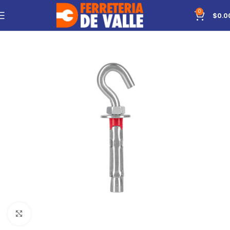
0
$
0.0
Click to enlarge