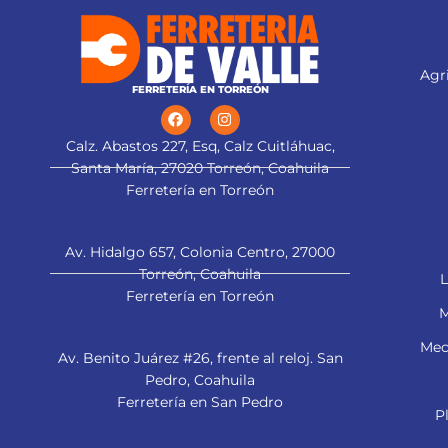
Agri
FERRETERÍA EN TORREÓN
Calz. Abastos 227, Esq, Calz Cuitláhuac,
Santa María, 27020 Torreón, Coahuila
Ferretería en Torreón
Av. Hidalgo 657, Colonia Centro, 27000
Torreón, Coahuila
L
Ferretería en Torreón
M
Mec
Av. Benito Juárez #26, frente al reloj. San
Pedro, Coahuila
Ferretería en San Pedro
P