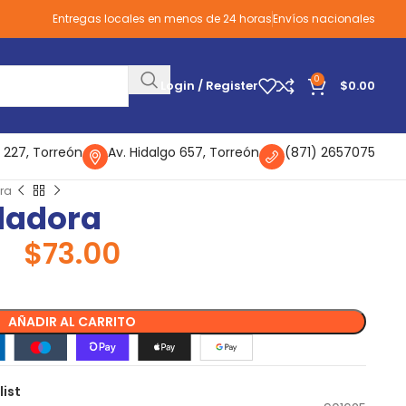
Entregas locales en menos de 24 horas
Envíos nacionales
0
Login / Register
$
0.00
 227, Torreón
Av. Hidalgo 657, Torreón
(871) 2657075
ra
dadora
$
73.00
AÑADIR AL CARRITO
list