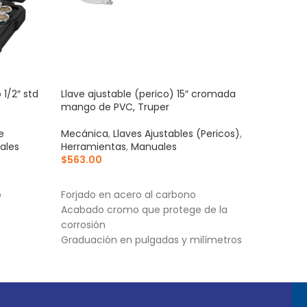
1/2″ std
Llave ajustable (perico) 15″ cromada
Mult
mango de PVC, Truper
y au
e
Mecánica
,
Llaves Ajustables (Pericos)
,
Herr
ales
Herramientas
,
Manuales
Digit
$
563.00
$
1,0
AÑADIR AL CARRITO
AÑ
o
Forjado en acero al carbono
Inst
Acabado cromo que protege de la
ABS
corrosión
Dete
Graduación en pulgadas y milímetros
(NC
Esca
conv
inte
cont