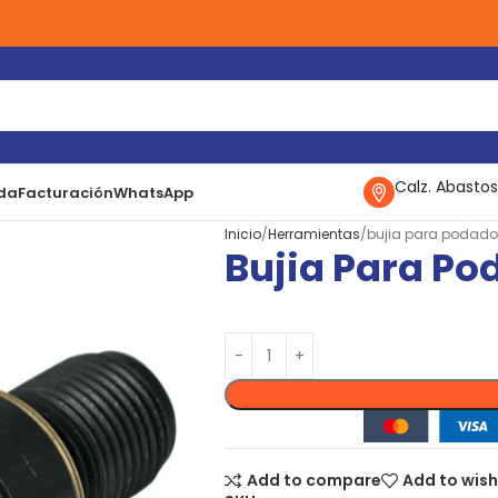
Calz. Abastos
da
Facturación
WhatsApp
Inicio
Herramientas
bujia para podado
Bujia Para Po
Add to compare
Add to wish