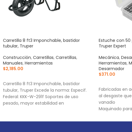
Carretilla 8 ft3 Imponchable, bastidor
Estuche con 50 
tubular, Truper
Truper Expert
Construcción
,
Carretillas
,
Carretillas
,
Mecánica
,
Desa
Manuales
,
Herramientas
Herramientas
,
M
$
2,185.00
Desarmador
$
371.00
AÑADIR AL CARRITO
AÑADIR AL CA
Carretilla 8 ft3 Imponchable, bastidor
Fabricadas en a
tubular, Truper Excede la norma: Especif.
al desgaste que
Federal: KKK-W-291f Soportes de uso
vanadio
pesado, mayor estabilidad en
Maquinado para 
Estuche reutiliz