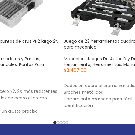
puntas de cruz PH2 largo 2″,
Juego de 23 herramientas cuadro 
para mecánico
rmadores y Puntas
,
Mecánica
,
Juegos De Autoclé y D
anuales
,
Puntas Para
Herramienta
,
Herramientas
,
Manu
$
2,407.00
AÑADIR AL CARRITO
RRITO
Dados en acero al cromo vanadi
cero S2, 2X más resistentes
Broches metálicos
 las de acero al cromo
Herramienta marcada para fácil
identificación
un ajuste preciso
able