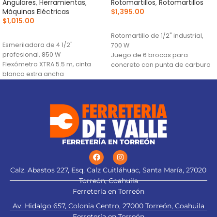
Angulares
,
Herramientas
,
Rotomartillos
,
Rotomartillos
Máquinas Eléctricas
$
1,395.00
$
1,015.00
AÑADIR AL CARRITO
AÑADIR AL CARRITO
Rotomartillo de 1/2" industrial,
Esmeriladora de 4 1/2"
700 W
profesional, 850 W
Juego de 6 brocas para
Flexómetro XTRA 5.5 m, cinta
concreto con punta de carburo
blanca extra ancha
de tungsteno para alta duración
Lentes de seguridad
Lentes de seguridad con banda
elástica y recubrimiento
antiempañante
FERRETERÍA EN TORREÓN
Calz. Abastos 227, Esq, Calz Cuitláhuac, Santa María, 27020
alt="Aplica a
Torreón, Coahuila
Ferretería en Torreón
Av. Hidalgo 657, Colonia Centro, 27000 Torreón, Coahuila
esmeriladora" title="Aplica a
Ferretería en Torreón