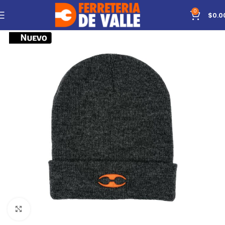
0
$
0.0
Click to enlarge