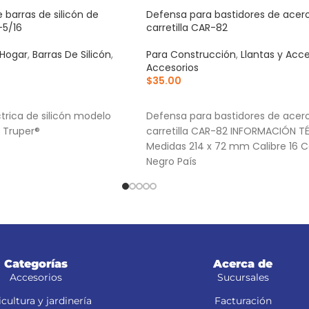
e barras de silicón de
Defensa para bastidores de acer
-5/16
carretilla CAR-82
 Hogar
,
Barras De Silicón
,
Para Construcción
,
Llantas y Acce
Accesorios
$
35.00
RRITO
AÑADIR AL CARRITO
ctrica de silicón modelo
Defensa para bastidores de acer
 Truper®
carretilla CAR-82 INFORMACIÓN T
Medidas 214 x 72 mm Calibre 16 C
Negro País
Categorías
Acerca de
Accesorios
Sucursales
cultura y jardinería
Facturación