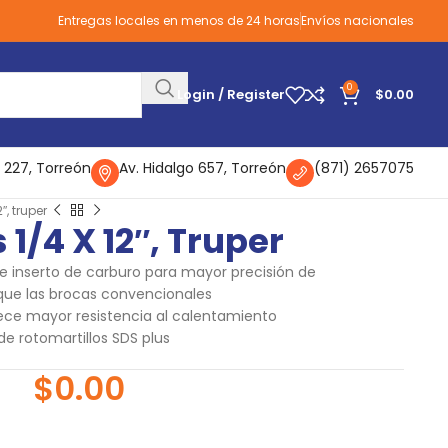
Entregas locales en menos de 24 horas
Envíos nacionales
0
Login / Register
$
0.00
 227, Torreón
Av. Hidalgo 657, Torreón
(871) 2657075
″, truper
 1/4 X 12″, Truper
e inserto de carburo para mayor precisión de
 que las brocas convencionales
ece mayor resistencia al calentamiento
e rotomartillos SDS plus
$
0.00