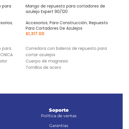
o para
Mango de repuesto para cortadores de
Susp
azulejo Expert 90/120
matr
sorios
,
Accesorios
,
Para Construcción
,
Repuesto
Para
Para Cortadores De Azulejos
Cas
$
1,317.00
$
93
AÑADIR AL CARRITO
AÑ
o para
Corredora con baleros de repuesto para
Para
ÉCNICA
cortar azulejos
anc
olor
Cuerpo de magnesio
4 Pu
Tornillos de acero
Sopor
Soporte
Política de ventas
Garantías