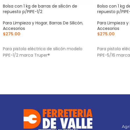
Bolsa con 1 kg de barras de silicón de
Bolsa con 1 kg d
repuesto p/PIPE-1/2
repuesto p/PIPE
Para Limpieza y Hogar
,
Barras De Silicón
,
Para Limpieza y
Accesorios
Accesorios
$
275.00
$
275.00
AÑADIR AL CARRITO
AÑADIR AL CA
Para pistola eléctrica de silicón modelo
Para pistola elé
PIPE-1/2 marca Truper®
PIPE-5/16 marca
Agri