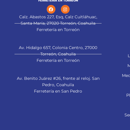
FERRETERÍA EN TORREÓN
Calz. Abastos 227, Esq, Calz Cuitláhuac,
Santa María, 27020 Torreón, Coahuila
Ferretería en Torreón
Av. Hidalgo 657, Colonia Centro, 27000
Torreón, Coahuila
L
Ferretería en Torreón
M
Mec
Av. Benito Juárez #26, frente al reloj. San
Pedro, Coahuila
Ferretería en San Pedro
P
Se