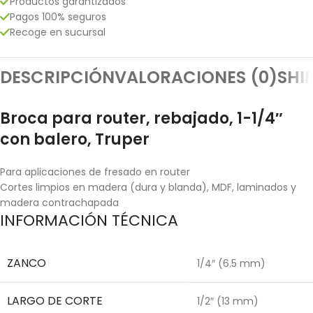
Productos garantizados
Pagos 100% seguros
Recoge en sucursal
DESCRIPCIÓN
VALORACIONES (0)
SHI
Broca para router, rebajado, 1-1/4″
con balero, Truper
Para aplicaciones de fresado en router
Cortes limpios en madera (dura y blanda), MDF, laminados y
madera contrachapada
INFORMACIÓN TÉCNICA
ZANCO
1/4″ (6.5 mm)
LARGO DE CORTE
1/2″ (13 mm)