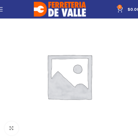
0
$
0.0
Click to enlarge