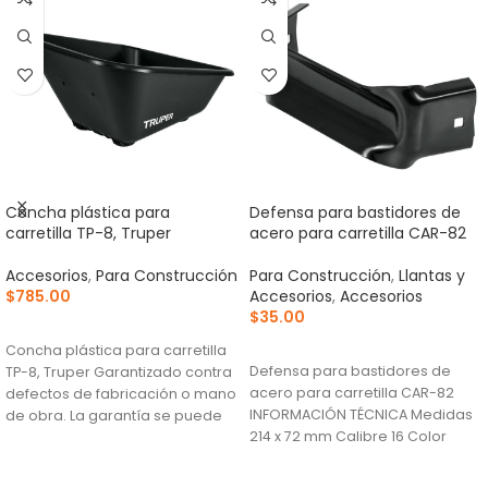
Concha plástica para
Defensa para bastidores de
carretilla TP-8, Truper
acero para carretilla CAR-82
Accesorios
,
Para Construcción
Para Construcción
,
Llantas y
$
785.00
Accesorios
,
Accesorios
$
35.00
AÑADIR AL CARRITO
AÑADIR AL CARRITO
Concha plástica para carretilla
Defensa para bastidores de
TP-8, Truper Garantizado contra
acero para carretilla CAR-82
defectos de fabricación o mano
INFORMACIÓN TÉCNICA Medidas
de obra. La garantía se puede
214 x 72 mm Calibre 16 Color
hacer
Negro País