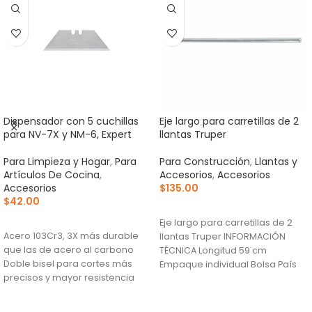
Dispensador con 5 cuchillas
Eje largo para carretillas de 2
para NV-7X y NM-6, Expert
llantas Truper
Para Limpieza y Hogar
,
Para
Para Construcción
,
Llantas y
Artículos De Cocina
,
Accesorios
,
Accesorios
Accesorios
$
135.00
$
42.00
AÑADIR AL CARRITO
AÑADIR AL CARRITO
Eje largo para carretillas de 2
Acero 103Cr3, 3X más durable
llantas Truper INFORMACIÓN
que las de acero al carbono
TÉCNICA Longitud 59 cm
Doble bisel para cortes más
Empaque individual Bolsa País
precisos y mayor resistencia
de origen Fabricado
Para navajas NV-7X, NM-6, NM-
6P, NM-6S y NV-6X