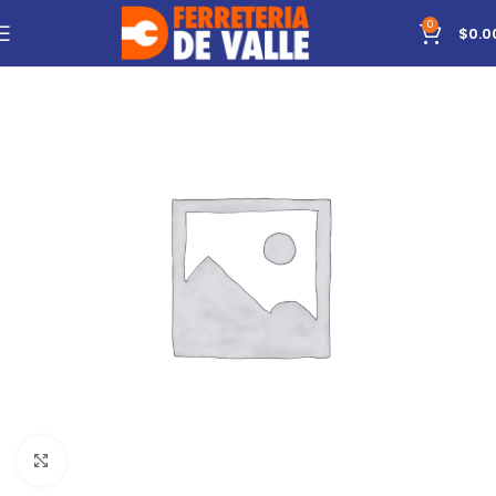
0
$
0.0
Click to enlarge