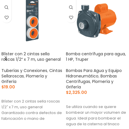
Blíster con 2 cintas sella
Bomba centrífuga para agua,
roscas 1/2″ x 7 m, uso general
1 HP, Truper
Tuberías y Conexiones
,
Cintas
Bombas Para Agua y Equipo
Sellaroscas
,
Plomería y
Hidroneumático
,
Bombas
Grifería
Centrífugas
,
Plomería y
$
19.00
Grifería
$
2,325.00
AÑADIR AL CARRITO
AÑADIR AL CARRITO
Blíster con 2 cintas sella roscas
Se utiliza cuando se quiere
1/2″ x 7 m, uso general
bombear un mayor volumen de
Garantizado contra defectos de
agua. Ideal para bombear el
fabricación o mano de
agua de la cisterna al tinaco