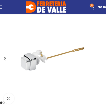
0
$
0.0
Click to enlarge