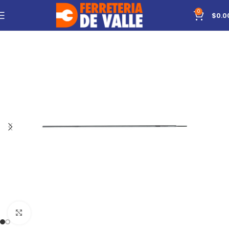
0
$
0.0
Click to enlarge