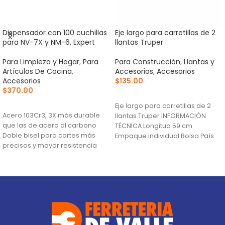
Dispensador con 100 cuchillas
Eje largo para carretillas de 2
para NV-7X y NM-6, Expert
llantas Truper
Para Limpieza y Hogar
,
Para
Para Construcción
,
Llantas y
Artículos De Cocina
,
Accesorios
,
Accesorios
Accesorios
$
135.00
$
370.00
AÑADIR AL CARRITO
AÑADIR AL CARRITO
Eje largo para carretillas de 2
Acero 103Cr3, 3X más durable
llantas Truper INFORMACIÓN
que las de acero al carbono
TÉCNICA Longitud 59 cm
Doble bisel para cortes más
Empaque individual Bolsa País
precisos y mayor resistencia
de origen Fabricado
Para navajas NV-7X, NM-6, NM-
6P, NM-6S y NV-6X