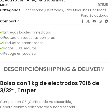
Add to compare
Add to wishlist
SKU:
101535
Categorías:
Accesorios
,
Electrodos
,
Para Máquinas Eléctricas
,
Para Soldadoras
Compartir
Entregas locales inmediatas
Factura en todas tus compras
Productos garantizados
Pagos 100% seguros
Recoge en sucursal
DESCRIPCIÓN
SHIPPING & DELIVERY
Bolsa con 1 kg de electrodos 7018 de
3/32″, Truper
Cumple con CE (Certificado no disponible)
Genera mínimo chisporroteo y poca escoria