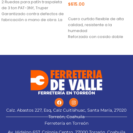
2 Ruedas para patín traspaleta
$
615.00
de 3 ton PAT-3NY, Truper
AÑADIR AL CARRITO
Garantizado contra defectos de
Cuero curtido flexible de alta
fabricación o mano de obra. La
calidad, resistente a la
humedad
Reforzado con cosido doble
para incrementar su resistencia
y durabilidad
Remachado para mayor
durabilidad
FERRETERÍA EN TORREÓN
Calz. Abastos 227, Esq, Calz Cuitláhuac, Santa María, 27020
Torreón, Coahuila
Ferretería en Torreón
Av. Hidalgo 657, Colonia Centro, 27000 Torreón, Coahuila