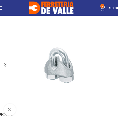
0
$
0.0
Click to enlarge