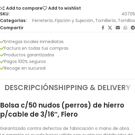
Add to compare
Add to wishlist
SKU:
40705
Categorías:
Ferretería
,
Fijación y Sujeción
,
Tornillería
,
Tornillos
Compartir
Entregas locales inmediatas
Factura en todas tus compras
Productos garantizados
Pagos 100% seguros
Recoge en sucursal
DESCRIPCIÓN
SHIPPING & DELIVERY
Bolsa c/50 nudos (perros) de hierro
p/cable de 3/16″, Fiero
Garantizado contra defectos de fabricación o mano de obra.
La garantía se puede hacer válida con cualquier distribuidor de