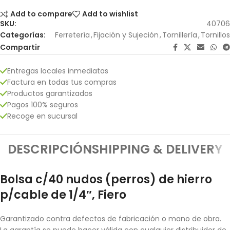
Add to compare
Add to wishlist
SKU:
40706
Categorías:
Ferretería
,
Fijación y Sujeción
,
Tornillería
,
Tornillos
Compartir
Entregas locales inmediatas
Factura en todas tus compras
Productos garantizados
Pagos 100% seguros
Recoge en sucursal
DESCRIPCIÓN
SHIPPING & DELIVERY
Bolsa c/40 nudos (perros) de hierro
p/cable de 1/4″, Fiero
Garantizado contra defectos de fabricación o mano de obra.
La garantía se puede hacer válida con cualquier distribuidor de