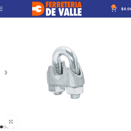
0
$
0.0
Click to enlarge