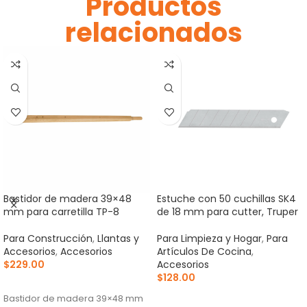
Productos
relacionados
Bastidor de madera 39×48
Estuche con 50 cuchillas SK4
mm para carretilla TP-8
de 18 mm para cutter, Truper
Para Construcción
,
Llantas y
Para Limpieza y Hogar
,
Para
Accesorios
,
Accesorios
Artículos De Cocina
,
$
229.00
Accesorios
$
128.00
AÑADIR AL CARRITO
AÑADIR AL CARRITO
Bastidor de madera 39×48 mm