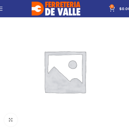
0
$
0.0
Click to enlarge