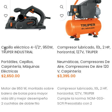
Cepillo eléctrico 4-1/2″, 950W,
Compresor lubricado, 10L, 2 HP,
TRUPER INDUSTRIAL
horizontal, 127V, TRUPER
Portátiles
,
Cepillos
,
Neumáticas
,
Compresores De
Carpintería
,
Máquinas
Aire
,
Compresores De Aire 120
Eléctricas
V
,
Carpintería
$
2,650.00
$
3,395.00
AÑADIR AL CARRITO
AÑADIR AL CARRITO
Motor de 950 W, montado sobre
Compresor lubricado, 10L, 2 HP,
balero de bolas para mayor
horizontal, 127V, TRUPER
vida útil y mejor desempeño
Cumple la norma: NOM-003-
2 cuchillas de doble filo
SCFI Presostato con 2
fabricadas en carburo de
manómetros (presión máxima