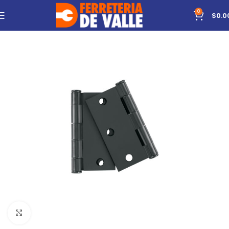
0
$
0.0
Click to enlarge