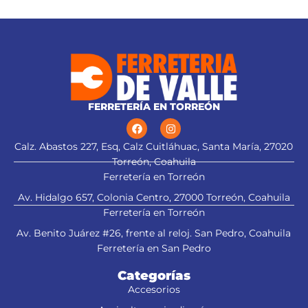
tungsteno, 2X mayor vida útil
del tanque y
que las de acero alta velocidad
Ajuste de profundidad de
cepillado hasta 3 mm
FERRETERÍA EN TORREÓN
Calz. Abastos 227, Esq, Calz Cuitláhuac, Santa María, 27020
Torreón, Coahuila
Ferretería en Torreón
Av. Hidalgo 657, Colonia Centro, 27000 Torreón, Coahuila
Ferretería en Torreón
Av. Benito Juárez #26, frente al reloj. San Pedro, Coahuila
Ferretería en San Pedro
Categorías
Accesorios