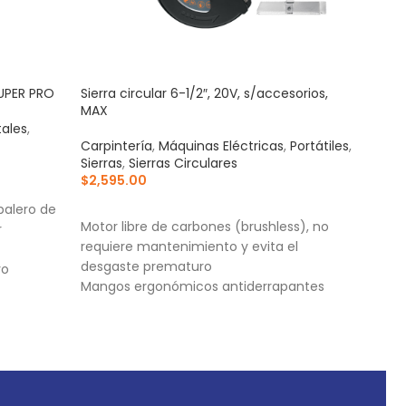
RUPER PRO
Sierra circular 6-1/2″, 20V, s/accesorios,
Sier
MAX
tales
,
Carp
Carpintería
,
Máquinas Eléctricas
,
Portátiles
,
Sierr
Sierras
,
Sierras Circulares
$
1,9
$
2,595.00
AÑ
AÑADIR AL CARRITO
balero de
Moto
Motor libre de carbones (brushless), no
r
de b
requiere mantenimiento y evita el
des
desgaste prematuro
vo
Dobl
Mangos ergonómicos antiderrapantes
anti
Comfort Grip
Ajus
Capacidad de biselado 0°- 45°