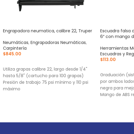
Engrapadora neumatica, calibre 22, Truper
Escuadra falsa 
6″ con mango d
Neumáticas
,
Engrapadoras Neumáticas
,
Carpintería
Herramientas M
$
845.00
Escuadras y Reg
$
113.00
AÑADIR AL CARRITO
AÑADIR AL CA
Utiliza grapas calibre 22, largo desde 1/4"
Graduación (si
hasta 5/8" (cartucho para 100 grapas)
por ambos lados
Presión de trabajo 75 psi mínimo y 110 psi
negra para mejor
máximo
Mango de ABS r
Sistema de liberación de cambio rápido
Mariposa para a