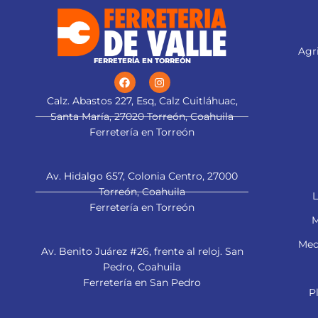
Agri
FERRETERÍA EN TORREÓN
Calz. Abastos 227, Esq, Calz Cuitláhuac,
Santa María, 27020 Torreón, Coahuila
Ferretería en Torreón
Av. Hidalgo 657, Colonia Centro, 27000
Torreón, Coahuila
L
Ferretería en Torreón
M
Mec
Av. Benito Juárez #26, frente al reloj. San
Pedro, Coahuila
Ferretería en San Pedro
P