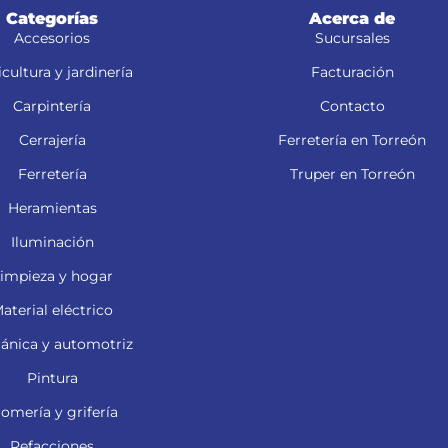
Categorías
Acerca de
Accesorios
Sucursales
cultura y jardinería
Facturación
Carpintería
Contacto
Cerrajería
Ferretería en Torreón
Ferretería
Truper en Torreón
Heramientas
Iluminación
impieza y hogar
aterial eléctrico
ánica y automotriz
Pintura
lomería y grifería
Refacciones