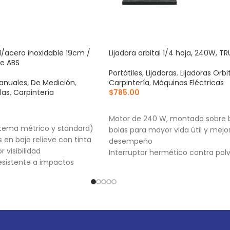
d/acero inoxidable 19cm /
Lijadora orbital 1/4 hoja, 240W, T
e ABS
Portátiles
,
Lijadoras
,
Lijadoras Orbi
anuales
,
De Medición
,
Carpintería
,
Máquinas Eléctricas
las
,
Carpintería
$
785.00
AÑADIR AL CARRITO
RRITO
Motor de 240 W, montado sobre 
stema métrico y standard)
bolas para mayor vida útil y mejo
 en bajo relieve con tinta
desempeño
 visibilidad
Interruptor hermético contra pol
esistente a impactos
Sujeción de lijas con mordazas
juste de ángulos