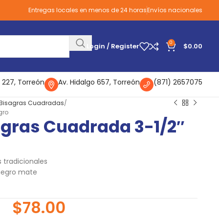
Entregas locales en menos de 24 horas
Envíos nacionales
0
Login / Register
$
0.00
 227, Torreón
Av. Hidalgo 657, Torreón
(871) 2657075
Bisagras Cuadradas
gro
agras Cuadrada 3-1/2″
 tradicionales
negro mate
$
78.00