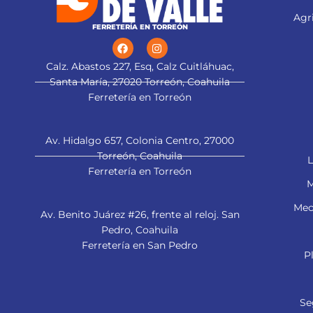
Agri
FERRETERÍA EN TORREÓN
Calz. Abastos 227, Esq, Calz Cuitláhuac,
Santa María, 27020 Torreón, Coahuila
Ferretería en Torreón
Av. Hidalgo 657, Colonia Centro, 27000
Torreón, Coahuila
L
Ferretería en Torreón
M
Mec
Av. Benito Juárez #26, frente al reloj. San
Pedro, Coahuila
Ferretería en San Pedro
P
Se