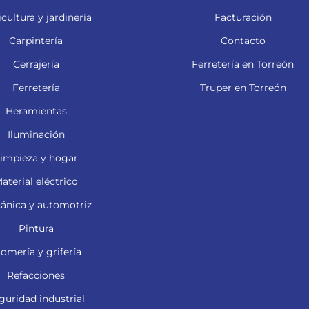
cultura y jardinería
Facturación
Carpintería
Contacto
Cerrajería
Ferretería en Torreón
Ferretería
Truper en Torreón
Heramientas
Iluminación
impieza y hogar
aterial eléctrico
ánica y automotriz
Pintura
lomería y grifería
Refacciones
guridad industrial