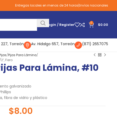
Entregas locales en menos de 24 horas
Envíos nacionales
0
Login / Register
$
0.00
 227, Torreón
Av. Hidalgo 657, Torreón
(871) 2657075
Pijas
Pijas Para Lámina
2″, Fiero
Pijas Para Lámina, #10
iento galvanizado
illips
 fibra de vidrio y plástico
$
8.00