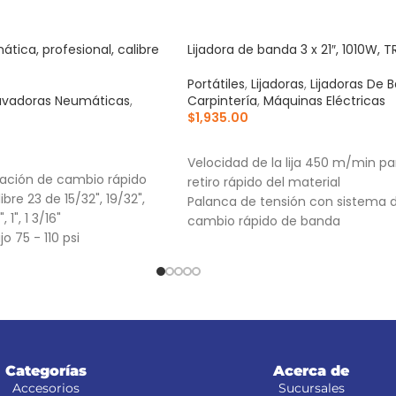
tica, profesional, calibre
Lijadora de banda 3 x 21″, 1010W, 
Portátiles
,
Lijadoras
,
Lijadoras De 
avadoras Neumáticas
,
Carpintería
,
Máquinas Eléctricas
$
1,935.00
AÑADIR AL CARRITO
RRITO
Velocidad de la lija 450 m/min pa
ración de cambio rápido
retiro rápido del material
libre 23 de 15/32", 19/32",
Palanca de tensión con sistema 
 1", 1 3/16"
cambio rápido de banda
o 75 - 110 psi
Perilla de alineación para ajuste 
la banda
Categorías
Acerca de
Accesorios
Sucursales