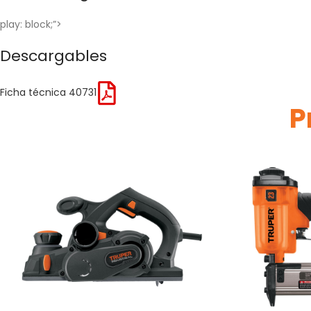
play: block;”>
Descargables
Ficha técnica 40731
P