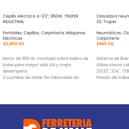
Cepillo eléctrico 4-1/2″, 950W, TRUPER
Clavadora neumá
INDUSTRIAL
23, Truper
Portátiles
,
Cepillos
,
Carpintería
,
Máquinas
Neumáticas
,
Cl
Eléctricas
Carpintería
$
2,650.00
$
865.00
AÑADIR AL CARRITO
AÑADIR AL CA
Motor de 950 W, montado sobre balero de
Sistema de libe
bolas para mayor vida útil y mejor
Utiliza clavos ca
desempeño
23/32", 3/4", 7/8",
2 cuchillas de doble filo fabricadas en
Presión de trabaj
carburo de tungsteno, 2X mayor vida útil
que las de acero alta velocidad
Ajuste de profundidad de cepillado hasta 3
mm