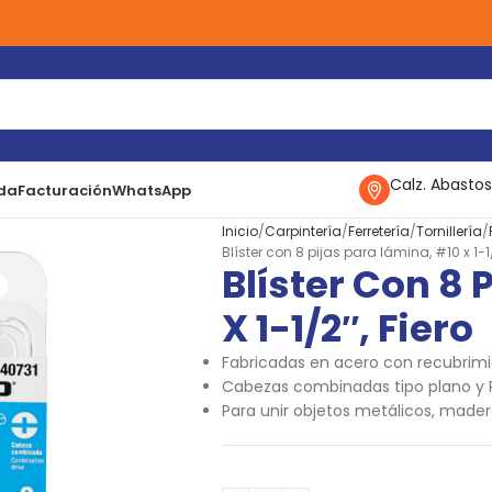
Calz. Abastos
da
Facturación
WhatsApp
Inicio
Carpintería
Ferretería
Tornillería
Blíster con 8 pijas para lámina, #10 x 1-1/
Blíster Con 8 
X 1-1/2″, Fiero
Fabricadas en acero con recubrim
Cabezas combinadas tipo plano y Ph
Para unir objetos metálicos, madera,