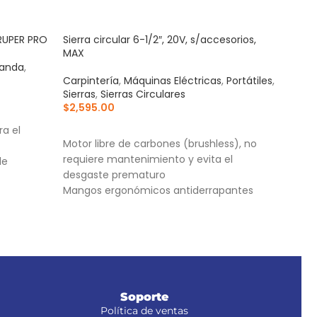
TRUPER PRO
Sierra circular 6-1/2″, 20V, s/accesorios,
Sier
MAX
TRUP
Banda
,
Carpintería
,
Máquinas Eléctricas
,
Portátiles
,
Carp
Sierras
,
Sierras Circulares
Sierr
$
2,595.00
$
1,6
AÑADIR AL CARRITO
AÑ
ra el
Motor libre de carbones (brushless), no
Moto
requiere mantenimiento y evita el
bola
de
desgaste prematuro
des
Mangos ergonómicos antiderrapantes
Ajus
rápido de
Comfort Grip
Dise
Capacidad de biselado 0°- 45°
anti
Soporte
Política de ventas