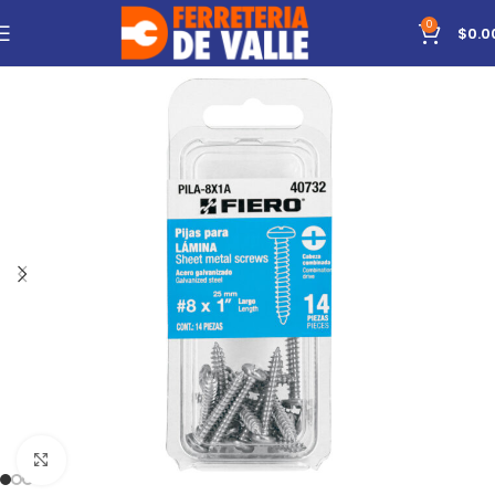
0
$
0.0
Click to enlarge