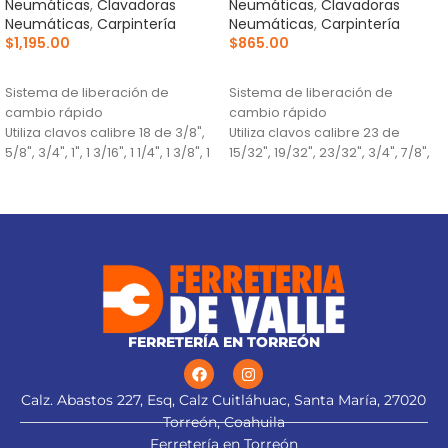
Neumáticas
,
Clavadoras
Neumáticas
,
Clavadoras
Neumáticas
,
Carpintería
Neumáticas
,
Carpintería
$
1,195.00
$
865.00
AÑADIR AL CARRITO
AÑADIR AL CARRITO
Sistema de liberación de
Sistema de liberación de
cambio rápido
cambio rápido
Utiliza clavos calibre 18 de 3/8",
Utiliza clavos calibre 23 de
5/8", 3/4", 1", 1 3/16", 1 1/4", 1 3/8", 1
15/32", 19/32", 23/32", 3/4", 7/8",
5/8", 1 3/4" y 2"
1", 1 3/16"
Presión de trabajo 75 - 110 psi
Presión de trabajo 75 - 110 psi
FERRETERÍA EN TORREÓN
Calz. Abastos 227, Esq, Calz Cuitláhuac, Santa María, 27020
Torreón, Coahuila
Ferretería en Torreón