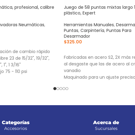
tica, profesional, calibre
Juego de 58 puntas mixtas largo 
plástico, Expert
avadoras Neumáticas
,
Herramientas Manuales
,
Desarma
Puntas
,
Carpintería
,
Puntas Para
Desarmador
$
325.00
RRITO
AÑADIR AL CARRITO
ración de cambio rápido
Fabricadas en acero S2, 2X más r
libre 23 de 15/32", 19/32",
al desgaste que las de acero al 
 1", 1 3/16"
vanadio
o 75 - 110 psi
Maquinado para un ajuste precis
Pueden usarse con taladro, desa
eléctrico o manual
Categorías
Acerca de
Accesorios
Sucursales