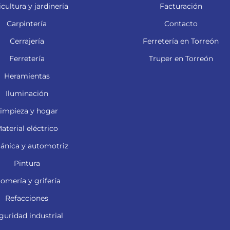
cultura y jardinería
Facturación
Carpintería
Contacto
Cerrajería
Ferretería en Torreón
Ferretería
Truper en Torreón
Heramientas
Iluminación
impieza y hogar
aterial eléctrico
ánica y automotriz
Pintura
lomería y grifería
Refacciones
guridad industrial