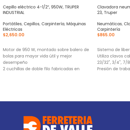
Cepillo eléctrico 4-1/2″, 950W, TRUPER
Clavadora neumá
INDUSTRIAL
23, Truper
Portátiles
,
Cepillos
,
Carpintería
,
Máquinas
Neumáticas
,
Cl
Eléctricas
Carpintería
$
2,650.00
$
865.00
AÑADIR AL CARRITO
AÑADIR AL CA
Motor de 950 W, montado sobre balero de
Sistema de libe
bolas para mayor vida útil y mejor
Utiliza clavos ca
desempeño
23/32", 3/4", 7/8",
2 cuchillas de doble filo fabricadas en
Presión de trabaj
carburo de tungsteno, 2X mayor vida útil
que las de acero alta velocidad
Ajuste de profundidad de cepillado hasta 3
mm