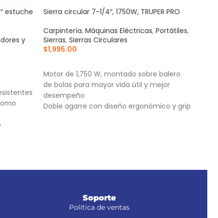
1″ estuche
Sierra circular 7-1/4″, 1750W, TRUPER PRO
Tala
Carpintería
,
Máquinas Eléctricas
,
Portátiles
,
Carp
dores y
Sierras
,
Sierras Circulares
Tala
$
1,995.00
$
96
AÑADIR AL CARRITO
AÑ
Motor de 1,750 W, montado sobre balero
Moto
de bolas para mayor vida útil y mejor
bola
esistentes
desempeño
des
cromo
Doble agarre con diseño ergonómico y grip
Velo
antiderrapante
de r
o
Ajuste de ángulo de corte, bisel hasta 45°
Para
rmador
Soporte
Política de ventas