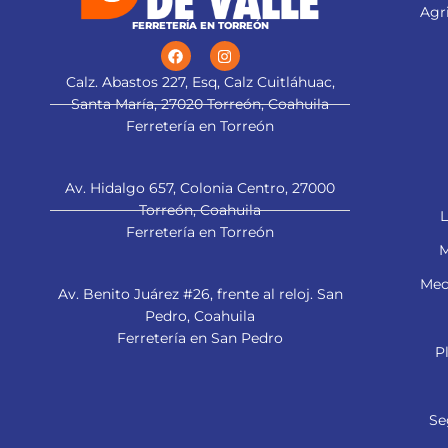
Agri
FERRETERÍA EN TORREÓN
Calz. Abastos 227, Esq, Calz Cuitláhuac,
Santa María, 27020 Torreón, Coahuila
Ferretería en Torreón
Av. Hidalgo 657, Colonia Centro, 27000
Torreón, Coahuila
L
Ferretería en Torreón
M
Mec
Av. Benito Juárez #26, frente al reloj. San
Pedro, Coahuila
Ferretería en San Pedro
P
Se