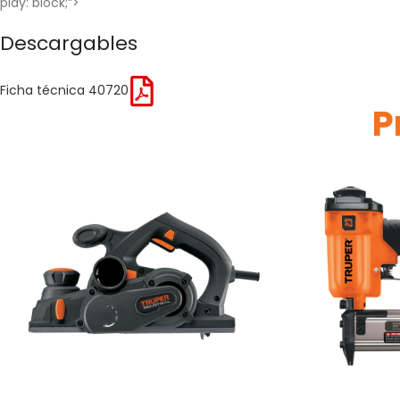
play: block;”>
Descargables
Ficha técnica 40720
P