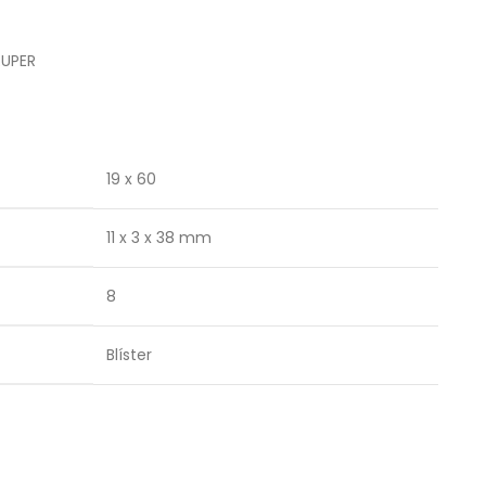
RUPER
19 x 60
11 x 3 x 38 mm
8
Blíster