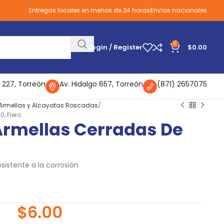
Entregas locales en menos de 24 horas
Envíos nacionales
0
Login / Register
$
0.00
 227, Torreón
Av. Hidalgo 657, Torreón
(871) 2657075
Armellas y Alcayatas Roscadas
0, Fiero
 Armellas Cerradas De
sistente a la corrosión
$
6.00