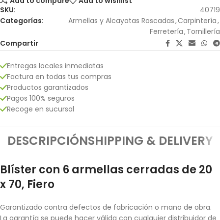
Add to compare
Add to wishlist
SKU:
40719
Categorías:
Armellas y Alcayatas Roscadas
,
Carpintería
,
Ferretería
,
Tornillería
Compartir
Entregas locales inmediatas
Factura en todas tus compras
Productos garantizados
Pagos 100% seguros
Recoge en sucursal
DESCRIPCIÓN
SHIPPING & DELIVERY
Blíster con 6 armellas cerradas de 20
x 70, Fiero
Garantizado contra defectos de fabricación o mano de obra.
La garantía se puede hacer válida con cualquier distribuidor de