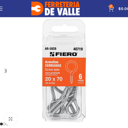
0
$
0.0
Click to enlarge