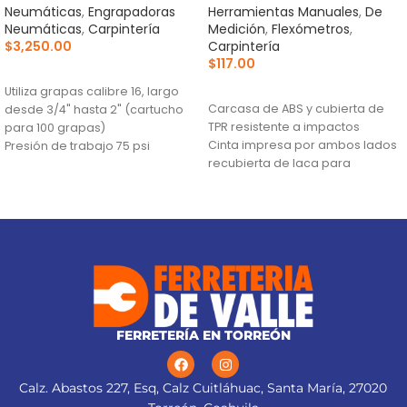
Neumáticas
,
Engrapadoras
Herramientas Manuales
,
De
Neumáticas
,
Carpintería
Medición
,
Flexómetros
,
$
3,250.00
Carpintería
$
117.00
AÑADIR AL CARRITO
AÑADIR AL CARRITO
Utiliza grapas calibre 16, largo
Carcasa de ABS y cubierta de
desde 3/4" hasta 2" (cartucho
TPR resistente a impactos
para 100 grapas)
Cinta impresa por ambos lados
Presión de trabajo 75 psi
recubierta de laca para
mínimo y 110 psi máximo
máxima duración de la
Sistema de liberación de
graduación
cambio rápido
Gancho doble que facilita la
medición por ambos lados
FERRETERÍA EN TORREÓN
Calz. Abastos 227, Esq, Calz Cuitláhuac, Santa María, 27020