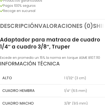
Productos garantizados
Pagos 100% seguros
Recoge en sucursal
DESCRIPCIÓN
VALORACIONES (0)
SHI
Adaptador para matraca de cuadro
1/4″ a cuadro 3/8″, Truper
Excede en promedio un 15% la norma en torque ASME B107.110
INFORMACIÓN TÉCNICA
ALTO
1 1/32″ (3 cm)
CUADRO HEMBRA
1/4″ (6.5 mm)
CUADRO MACHO
3/8″ (9.5 mm)