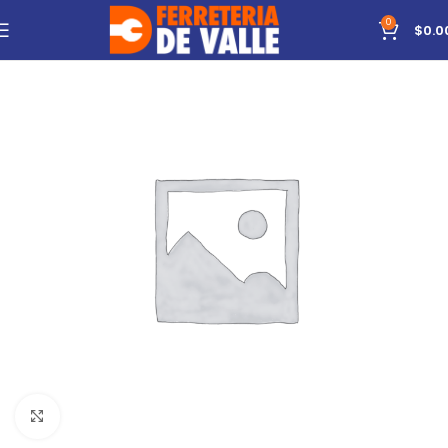
0
$
0.0
Click to enlarge