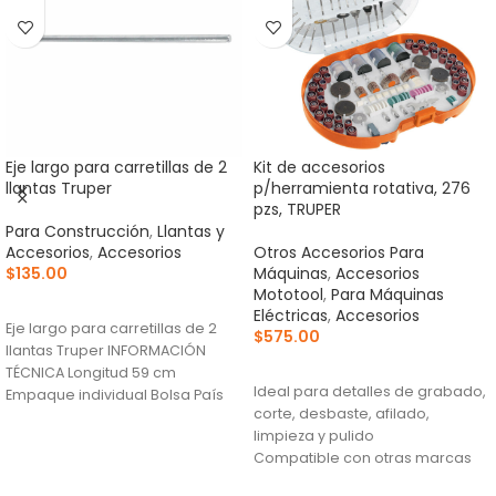
Eje largo para carretillas de 2
Kit de accesorios
llantas Truper
p/herramienta rotativa, 276
pzs, TRUPER
Para Construcción
,
Llantas y
Accesorios
,
Accesorios
Otros Accesorios Para
$
135.00
Máquinas
,
Accesorios
Mototool
,
Para Máquinas
AÑADIR AL CARRITO
Eléctricas
,
Accesorios
Eje largo para carretillas de 2
$
575.00
llantas Truper INFORMACIÓN
AÑADIR AL CARRITO
TÉCNICA Longitud 59 cm
Ideal para detalles de grabado,
Empaque individual Bolsa País
corte, desbaste, afilado,
de origen Fabricado
limpieza y pulido
Compatible con otras marcas
de herramientas