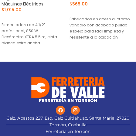
Máquinas Eléctricas
$
565.00
$
1,015.00
AÑADIR AL CARRITO
AÑADIR AL CARRITO
Fabricados en acero al cromo
Esmeriladora de 4 1/2"
vanadio con acabado pulido
profesional, 850 W
espejo para fácil limpieza y
Flexómetro XTRA 5.5 m, cinta
resistente a la oxidación
blanca extra ancha
Sistema de sujeción Truper-
Lentes de seguridad
Drive con puntas convexas que
aseguran y aumentan el torque
sin dañar tuercas ni cabezas de
tornillo
Medidas marcadas para fácil
identificación
FERRETERÍA EN TORREÓN
alt="Aplica a
Calz. Abastos 227, Esq, Calz Cuitláhuac, Santa María, 27020
Torreón, Coahuila
Ferretería en Torreón
esmeriladora" title="Aplica a