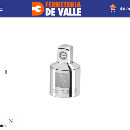
0
$
0.0
Click to enlarge