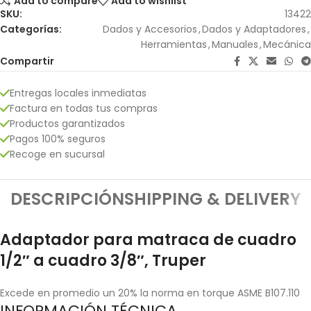
Add to compare
Add to wishlist
SKU:
13422
Categorías:
Dados y Accesorios
,
Dados y Adaptadores
,
Herramientas
,
Manuales
,
Mecánica
Compartir
Entregas locales inmediatas
Factura en todas tus compras
Productos garantizados
Pagos 100% seguros
Recoge en sucursal
DESCRIPCIÓN
SHIPPING & DELIVERY
Adaptador para matraca de cuadro
1/2″ a cuadro 3/8″, Truper
Excede en promedio un 20% la norma en torque ASME B107.110
INFORMACIÓN TÉCNICA