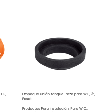
 HP,
Empaque unión tanque-taza para WC, 3″,
Globo
Foset
Plom
Productos Para Instalación
,
Para W.C.
,
Glob