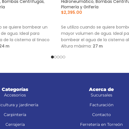
,
Bombas Centrífugas
,
Hidroneumático
,
Bombas Centríf
ría
Plomería y Grifería
$
2,395.00
RRITO
AÑADIR AL CARRITO
do se quiere bombear un
Se utiliza cuando se quiere bomb
de agua. Ideal para
mayor volumen de agua. Ideal pa
 de la cisterna al tinaco
bombear el agua de la cisterna al
24 m
Altura máxima:
27 m
48 L/min
Flujo máximo:
152 L/min
Categorías
Acerca de
Accesorios
Sucursales
cultura y jardinería
Facturación
Carpintería
Contacto
Cerrajería
Ferretería en Torreón