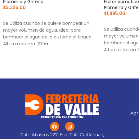
Plomería y Grifería
Hidroneumático
$
2,325.00
Plomería y Grife
$
1,995.00
AÑADIR AL CARRITO
AÑADIR AL CA
Se utiliza cuando se quiere bombear un
Se utiliza cuan
mayor volumen de agua. Ideal para
mayor volumen 
bombear el agua de la cisterna al tinaco
bombear el agua
Altura máxima:
27 m
Altura máxima:
Flujo máximo:
157 L/min
Flujo máximo:
1
Agri
FERRETERÍA EN TORREÓN
Calz. Abastos 227, Esq, Calz Cuitláhuac,