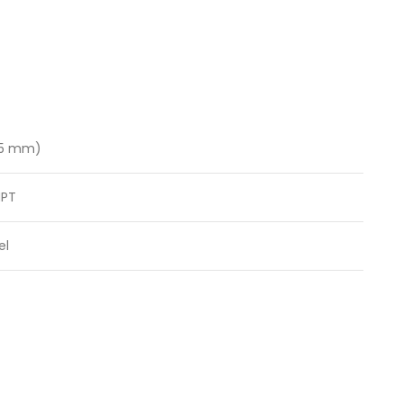
75 mm)
NPT
el