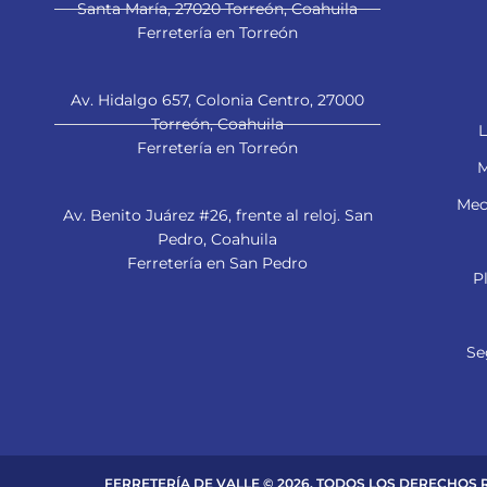
Santa María, 27020 Torreón, Coahuila
Ferretería en Torreón
Av. Hidalgo 657, Colonia Centro, 27000
Torreón, Coahuila
L
Ferretería en Torreón
M
Mec
Av. Benito Juárez #26, frente al reloj. San
Pedro, Coahuila
Ferretería en San Pedro
P
Se
FERRETERÍA DE VALLE © 2026. TODOS LOS DERECHOS