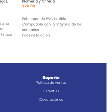
ugas
,
Plomería y Grifería
$
42
$
20.00
AÑ
AÑADIR AL CARRITO
Cuer
Fabricado de PVC flexible
Cone
ear un
Compatible con la mayoría de los
ra
sanitarios
 tinaco
Fácil instalación
Soporte
Política de ventas
Garantías
Devoluciones