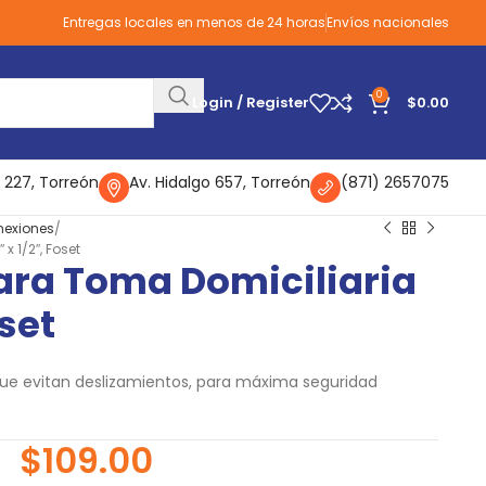
Entregas locales en menos de 24 horas
Envíos nacionales
0
Login / Register
$
0.00
 227, Torreón
Av. Hidalgo 657, Torreón
(871) 2657075
nexiones
x 1/2″, Foset
ara Toma Domiciliaria
oset
 que evitan deslizamientos, para máxima seguridad
$
109.00