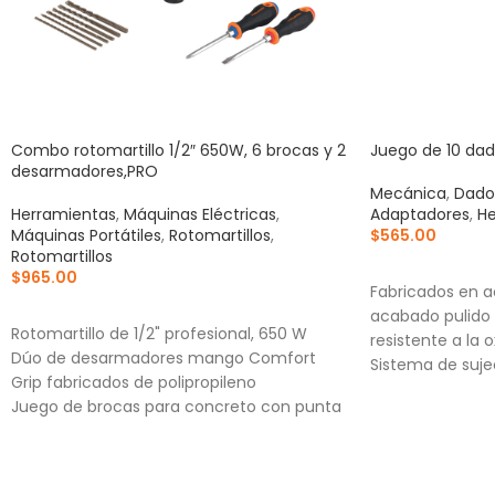
Combo rotomartillo 1/2″ 650W, 6 brocas y 2
Juego de 10 dado
desarmadores,PRO
Mecánica
,
Dado
Herramientas
,
Máquinas Eléctricas
,
Adaptadores
,
He
Máquinas Portátiles
,
Rotomartillos
,
$
565.00
Rotomartillos
AÑADIR AL CA
$
965.00
Fabricados en a
AÑADIR AL CARRITO
acabado pulido e
Rotomartillo de 1/2" profesional, 650 W
resistente a la 
Dúo de desarmadores mango Comfort
Sistema de suje
Grip fabricados de polipropileno
puntas convexa
Juego de brocas para concreto con punta
aumentan el tor
de carburo de tungsteno para alta
cabezas de torni
duración
Medidas marcad
identificación