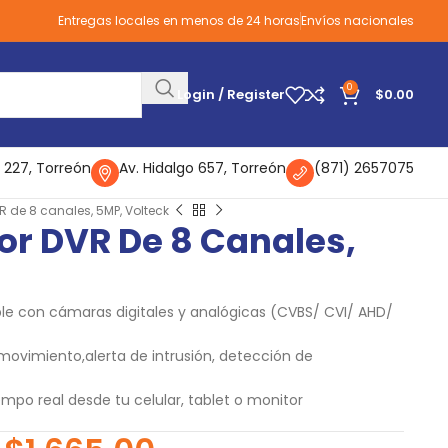
Entregas locales en menos de 24 horas
Envíos nacionales
0
Login / Register
$
0.00
 227, Torreón
Av. Hidalgo 657, Torreón
(871) 2657075
 de 8 canales, 5MP, Volteck
r DVR De 8 Canales,
le con cámaras digitales y analógicas (CVBS/ CVI/ AHD/
movimiento,alerta de intrusión, detección de
empo real desde tu celular, tablet o monitor