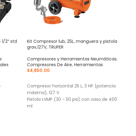
1/2″ std
Kit Compresor lub, 25L, manguera y pistola
Llav
grav,127V, TRUPER
mang
e
Compresores y Herramientas Neumáticas
,
Mec
ales
Compresores De Aire
,
Herramientas
Herr
$
4,850.00
$
56
AÑADIR AL CARRITO
AÑ
o
Compresor horizontal 25 L, 3 HP (potencia
Forj
máxima), 127 V
Acab
Pistola LVMP (30 - 50 psi) con vaso de 400
corr
ml
Grad
Manguera de PVC 5 m, conexiones 1/4" NPT