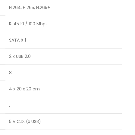
H.264, H.265, H.265+
RJ45 10 / 100 Mbps
SATA X 1
2 x USB 2.0
8
4 x 20 x 20 cm
.
5 V C.D. (x USB)