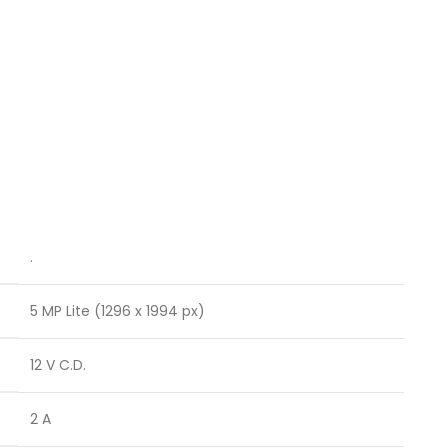
.
5 MP Lite (1296 x 1994 px)
12 V C.D.
2 A