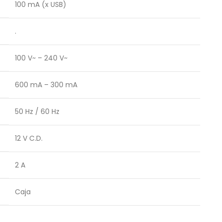
100 mA (x USB)
.
100 V~ – 240 V~
600 mA – 300 mA
50 Hz / 60 Hz
12 V C.D.
2 A
Caja