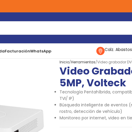
Calz. Abastos
da
Facturación
WhatsApp
Inicio
Herramientas
Video grabador DVR
Video Grabado
5MP, Volteck
Tecnología Pentahíbrida, compatib
TVI/ IP)
Búsqueda inteligente de eventos (
rostro, detección de vehículo)
Monitoreo por internet, video en ti