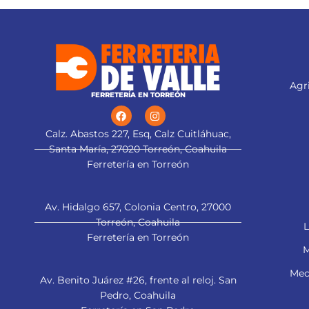
Agri
FERRETERÍA EN TORREÓN
Calz. Abastos 227, Esq, Calz Cuitláhuac,
Santa María, 27020 Torreón, Coahuila
Ferretería en Torreón
Av. Hidalgo 657, Colonia Centro, 27000
Torreón, Coahuila
L
Ferretería en Torreón
M
Mec
Av. Benito Juárez #26, frente al reloj. San
Pedro, Coahuila