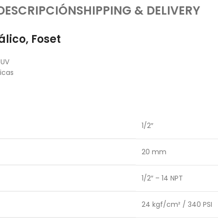
DESCRIPCIÓN
SHIPPING & DELIVERY
lico, Foset
 UV
icas
1/2″
20 mm
1/2″ – 14 NPT
24 kgf/cm² / 340 PSI