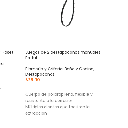
, Foset
Juegos de 2 destapacaños manuales,
Sapo 
Pretul
Fose
ra
Plomería y Grifería
,
Baño y Cocina
,
Prod
Destapacaños
Plom
$
28.00
$
62
AÑADIR AL CARRITO
AÑ
o
Cuerpo de polipropileno, flexible y
Sello
resistente a la corrosión
Cade
Múltiples dientes que facilitan la
Incl
extracción
defo
Ideales para remover cabello en lavabos,
alma
coladeras y WC