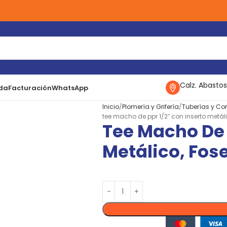
Calz. Abastos
da
Facturación
WhatsApp
Inicio
Plomería y Grifería
Tuberías y Co
tee macho de ppr 1/2″ con inserto metáli
Tee Macho De 
Metálico, Fos