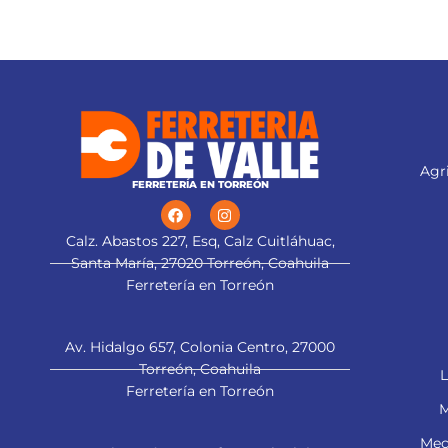
Agri
FERRETERÍA EN TORREÓN
Calz. Abastos 227, Esq, Calz Cuitláhuac,
Santa María, 27020 Torreón, Coahuila
Ferretería en Torreón
Av. Hidalgo 657, Colonia Centro, 27000
Torreón, Coahuila
L
Ferretería en Torreón
M
Mec