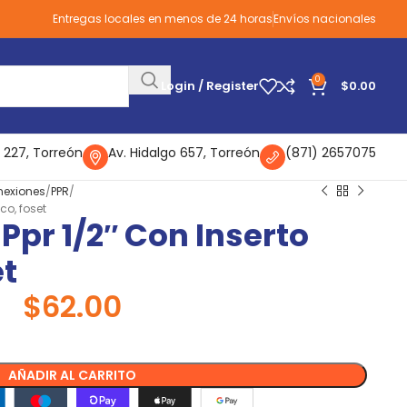
Entregas locales en menos de 24 horas
Envíos nacionales
0
Login / Register
$
0.00
 227, Torreón
Av. Hidalgo 657, Torreón
(871) 2657075
nexiones
PPR
co, foset
Ppr 1/2″ Con Inserto
et
$
62.00
AÑADIR AL CARRITO