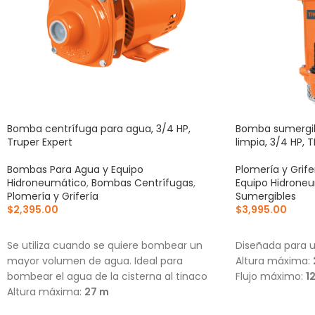
Bomba centrífuga para agua, 3/4 HP,
Bomba sumergibl
Truper Expert
limpia, 3/4 HP, 
Bombas Para Agua y Equipo
Plomería y Grife
Hidroneumático
,
Bombas Centrífugas
,
Equipo Hidrone
Plomería y Grifería
Sumergibles
$
2,395.00
$
3,995.00
AÑADIR AL CARRITO
AÑADIR AL CA
Se utiliza cuando se quiere bombear un
Diseñada para u
mayor volumen de agua. Ideal para
Altura máxima:
bombear el agua de la cisterna al tinaco
Flujo máximo:
1
Altura máxima:
27 m
Flujo máximo:
152 L/min