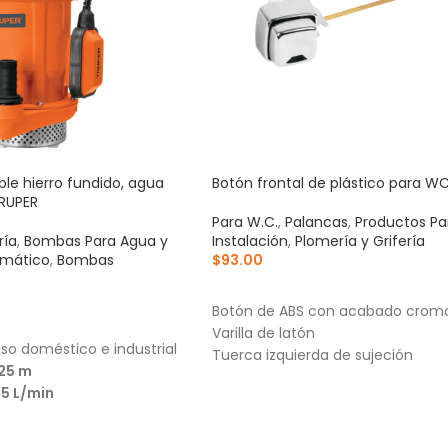
e hierro fundido, agua
Botón frontal de plástico para WC
TRUPER
Para W.C.
,
Palancas
,
Productos Pa
ría
,
Bombas Para Agua y
Instalación
,
Plomería y Grifería
umático
,
Bombas
$
93.00
AÑADIR AL CARRITO
Botón de ABS con acabado crom
RRITO
Varilla de latón
so doméstico e industrial
Tuerca izquierda de sujeción
25 m
25 L/min