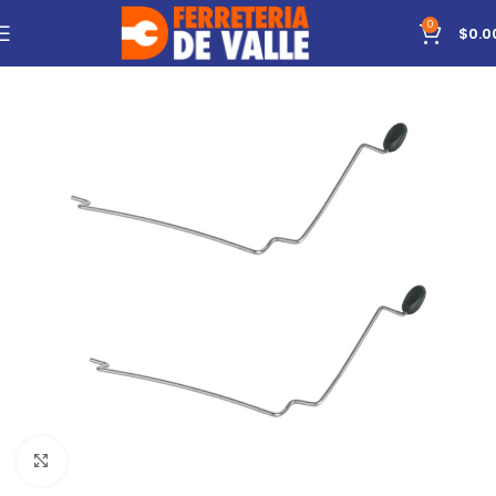
0
$
0.0
Click to enlarge