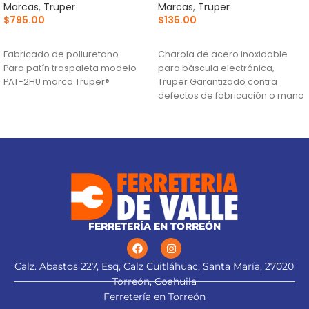
Marcas
,
Truper
Marcas
,
Truper
$
795.00
$
135.00
AÑADIR AL CARRITO
AÑADIR AL CARRITO
Fabricado de poliuretano
Charola de acero inoxidable
Para patín traspaleta modelo
para báscula electrónica,
PAT-2HU marca Truper®
Truper Garantizado contra
defectos de fabricación o mano
de obra. La garantía se
FERRETERÍA EN TORREÓN
Calz. Abastos 227, Esq, Calz Cuitláhuac, Santa María, 27020
Torreón, Coahuila
Ferretería en Torreón