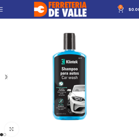
0
$
0.0
Click to enlarge