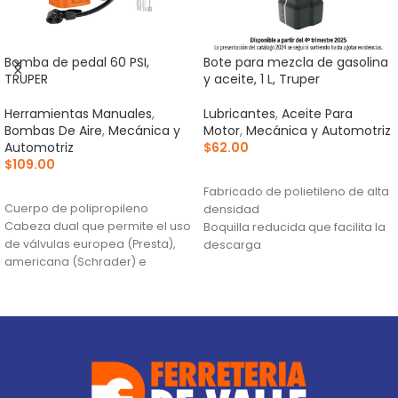
Bomba de pedal 60 PSI,
Bote para mezcla de gasolina
TRUPER
y aceite, 1 L, Truper
Herramientas Manuales
,
Lubricantes
,
Aceite Para
Bombas De Aire
,
Mecánica y
Motor
,
Mecánica y Automotriz
Automotriz
$
62.00
$
109.00
AÑADIR AL CARRITO
AÑADIR AL CARRITO
Fabricado de polietileno de alta
Cuerpo de polipropileno
densidad
Cabeza dual que permite el uso
Boquilla reducida que facilita la
de válvulas europea (Presta),
descarga
americana (Schrader) e
Boca amplia para llenado
inglesa (Dunlop). No estan
incluidas
Diseño compacto