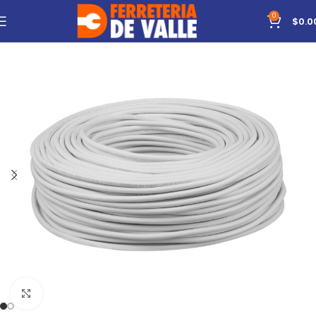
0
$
0.0
Click to enlarge