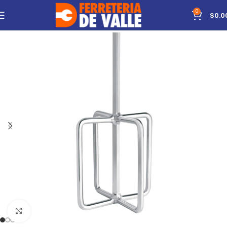
0
$
0.0
Click to enlarge