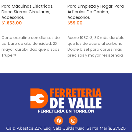
Para Máquinas Eléctricas
,
Para Limpieza y Hogar
,
Para
Disco Sierras Circulares
,
Artículos De Cocina
,
Accesorios
Accesorios
$
1,653.00
$
59.00
AÑADIR AL CARRITO
AÑADIR AL CARRITO
Corte extrafino con dientes de
Acero 103Cr3, 3X más durable
carburo de alta densidad, 2X
que las de acero al carbono
mayor durabilidad que discos
Doble bisel para cortes más
Truper®
precisos y mayor resistencia
Ranuras antivibración para
Para navajas NV-7X, NM-6, NM-
mayor estabilidad, que
6P, NM-6S y NV-6X
proporciona mejor acabado
(TCG) Triple Chip Grind: Dentado
alternado de forma plana y
trapezoidal para cortes limpios
FERRETERÍA EN TORREÓN
Calz. Abastos 227, Esq, Calz Cuitláhuac, Santa María, 27020